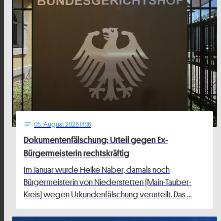
05
. August 2026 14:16
notes
Dokumentenfälschung: Urteil gegen Ex-
Bürgermeisterin rechtskräftig
Im Januar wurde Heike Naber, damals noch
Bürgermeisterin von Niederstetten (Main-Tauber-
Kreis) wegen Urkundenfälschung verurteilt. Das …