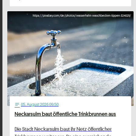
https://pixabay.com/de/photos/wasserhahn-waschbecken-tippen-3240211/
05
. August 2026 09:50
notes
Neckarsulm baut öffentliche Trinkbrunnen aus
Die Stadt Neckarsulm baut ihr Netz öffentlicher