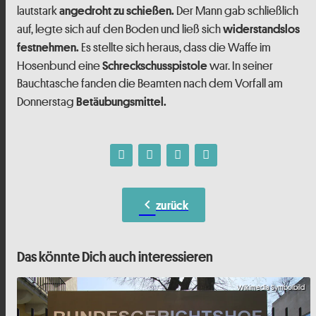
lautstark
Der Mann gab schließlich
angedroht zu schießen.
auf, legte sich auf den Boden und ließ sich
widerstandslos
Es stellte sich heraus, dass die Waffe im
festnehmen.
Hosenbund eine
war. In seiner
Schreckschusspistole
Bauchtasche fanden die Beamten nach dem Vorfall am
Donnerstag
Betäubungsmittel.
chevron_left
zurück
Das könnte Dich auch interessieren
Wikimedia Symbolbild