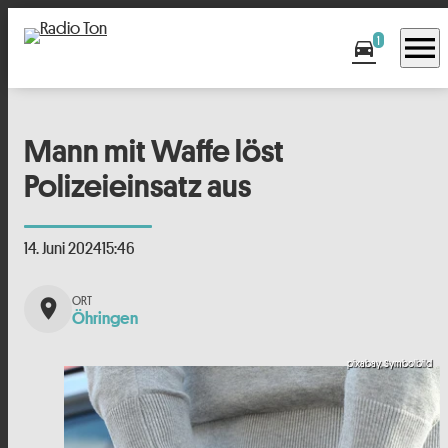
menu
1
directions_car
Mann mit Waffe löst
Polizeieinsatz aus
14. Juni 2024
15:46
place
Öhringen
pixabay, Symbolbild