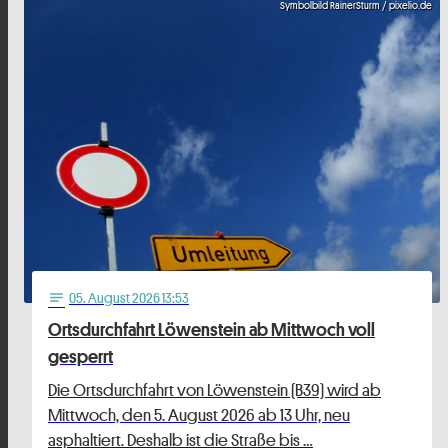
Symbolbild RainerSturm / pixelio.de
05
. August 2026 13:53
notes
Ortsdurchfahrt Löwenstein ab Mittwoch voll
gesperrt
Die Ortsdurchfahrt von Löwenstein (B39) wird ab
Mittwoch, den 5. August 2026 ab 13 Uhr, neu
asphaltiert. Deshalb ist die Straße bis …