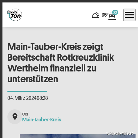
menu
22
directions_car
35°
Main-Tauber-Kreis zeigt
Bereitschaft Rotkreuzklinik
Wertheim finanziell zu
unterstützen
04. März 2024
08:28
place
Main-Tauber-Kreis
Wikipedia/Triplec85