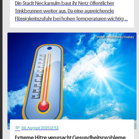
Die Stadt Neckarsulm baut ihr Netz öffentlicher
Trinkbrunnen weiter aus. Da eine ausreichende
Flüssigkeitszufuhr bei hohen Temperaturen wichtig …
Stefan Schweihofer/Pixabay
04
. August 2026 12:53
notes
Extreme Hitze verursacht Gesundheitsprobleme