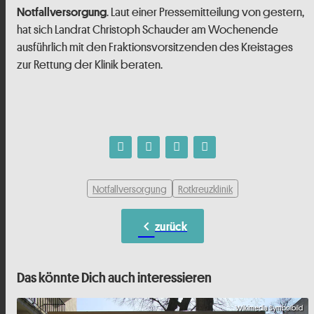
. Laut einer Pressemitteilung von gestern,
Notfallversorgung
hat sich Landrat Christoph Schauder am Wochenende
ausführlich mit den Fraktionsvorsitzenden des Kreistages
zur Rettung der Klinik beraten.
Notfallversorgung
Rotkreuzklinik
chevron_left
zurück
Das könnte Dich auch interessieren
Wikimedia Symbolbild