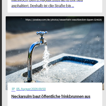
asphaltiert. Deshalb ist die Straße bis …
https://pixabay.com/de/photos/wasserhahn-waschbecken-tippen-3240211/
05
. August 2026 09:50
notes
Neckarsulm baut öffentliche Trinkbrunnen aus