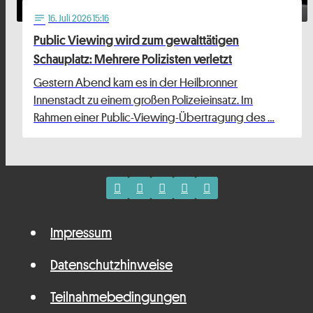
16
. Juli 2026 15:16
notes
Public Viewing wird zum gewalttätigen
Schauplatz: Mehrere Polizisten verletzt
Gestern Abend kam es in der Heilbronner
Innenstadt zu einem großen Polizeieinsatz. Im
Rahmen einer Public-Viewing-Übertragung des …
Impressum
Datenschutzhinweise
Teilnahmebedingungen