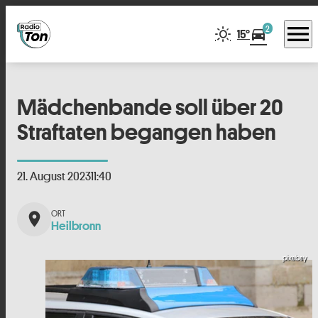
menu
2
directions_car
15°
Mädchenbande soll über 20
Straftaten begangen haben
21. August 2023
11:40
place
Heilbronn
pixabay