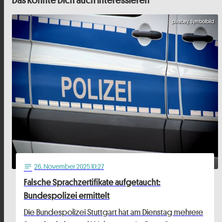
pixabay, Symbolbild
26
. November 2025 10:27
notes
Falsche Sprachzertifikate aufgetaucht:
Bundespolizei ermittelt
Die Bundespolizei Stuttgart hat am Dienstag mehrere