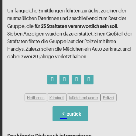
Umfangreiche Ermittlungen führten zunächst zu einer der
mutmaßlichen Täterinnen und anschließend zum Rest der
Gruppe, die
.
für 23 Straftaten verantwortlich sein soll
Sieben Anzeigen wurden dazu erstattet. Einen Großteil der
Straftaten filmte die Gruppe laut der Polizei mit ihren
Handys. Zuletzt sollen die Mädchen ein Auto zerkratzt und
dabei zwei 20-jährige verletzt haben.
Heilbronn
Kriminell
Mädchenbande
Polizei
chevron_left
zurück
Das könnte Dich auch interessieren