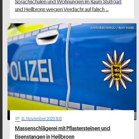
Sprachschulen und Wohnungen im Raum Stuttgart
und Heilbronn wegen Verdacht auf falsch …
Symbolbild IMAGO / Björn Trotzki
12
. November 2025 11:13
notes
Massenschlägerei mit Pflastersteinen und
Eisenstangen in Heilbronn