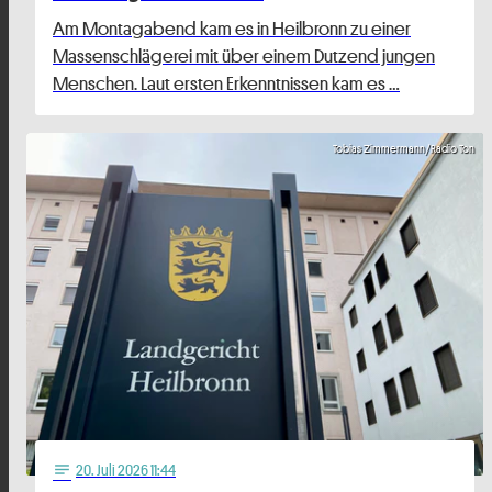
Am Montagabend kam es in Heilbronn zu einer
Massenschlägerei mit über einem Dutzend jungen
Menschen. Laut ersten Erkenntnissen kam es …
Tobias Zimmermann/Radio Ton
20
. Juli 2026 11:44
notes