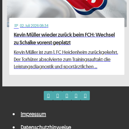
02
. Juli 2026 08:34
notes
Kevin Müller wieder zurück beim FCH: Wechsel
zu Schalke vorerst geplatzt
Kevin Müller ist zum 1. FC Heidenheim zurückgekehrt.
Der Torhüter absolvierte zum Trainingsauftakt die
Leistungsdiagnostik und sportärztlichen …
Impressum
Datenschutzhinweise