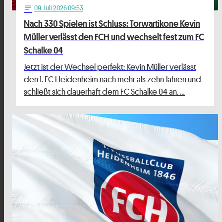
09
. Juli 2026 09:53
notes
Nach 330 Spielen ist Schluss: Torwartikone Kevin
Müller verlässt den FCH und wechselt fest zum FC
Schalke 04
Jetzt ist der Wechsel perfekt: Kevin Müller verlässt
den 1. FC Heidenheim nach mehr als zehn Jahren und
schließt sich dauerhaft dem FC Schalke 04 an. …