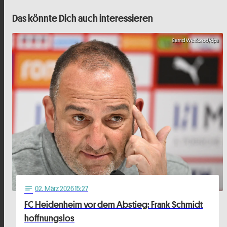
Das könnte Dich auch interessieren
Bernd Weißbrod/dpa
02
. März 2026 15:27
notes
FC Heidenheim vor dem Abstieg: Frank Schmidt
hoffnungslos