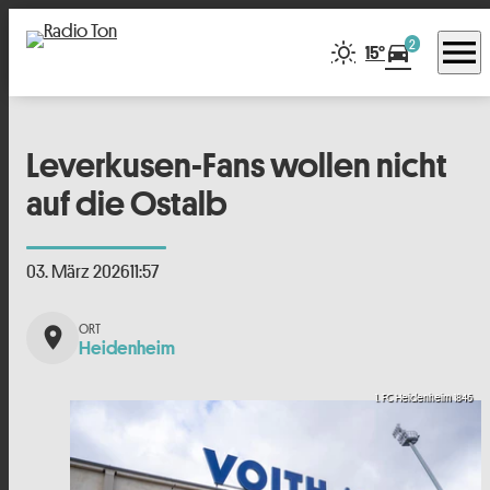
menu
2
directions_car
15°
Leverkusen-Fans wollen nicht
auf die Ostalb
03. März 2026
11:57
place
Heidenheim
1. FC Heidenheim 1846