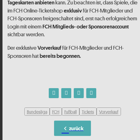
kann. Zu beachten ist, dass Spiele, die
Tageskarten
anbieten
im FCH Online-Ticketshop
für FCH-Mitglieder und
exklusiv
FCH-Sponsoren freigeschaltet sind, erst nach erfolgreichem
Login mit einem
FCH Mitglieds- oder Sponsorenaccount
sichtbar werden.
Der exklusive
für FCH-Mitglieder und FCH-
Vorverkauf
Sponsoren hat
bereits begonnen.
Bundesliga
FCH
Fußball
Tickets
Vorverkauf
chevron_left
zurück