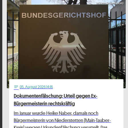
Wikimedia Symbolbild
05
. August 2026 14:16
notes
Dokumentenfälschung: Urteil gegen Ex-
Bürgermeisterin rechtskräftig
Im Januar wurde Heike Naber, damals noch
Bürgermeisterin von Niederstetten (Main-Tauber-
Kreis) wegen Urkundenfälschung verurteilt. Das …