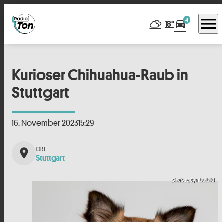
menu
4
directions_car
18°
Kurioser Chihuahua-Raub in
Stuttgart
16. November 2023
15:29
place
Stuttgart
pixabay, Symbolbild