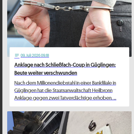
09
. Juli 2026 09:18
notes
Anklage nach Schließfach-Coup in Güglingen:
Beute weiter verschwunden
Nach dem Millionendiebstahl in einer Bankfiliale in
Güglingen hat die Staatsanwaltschaft Heilbronn
Anklage gegen zwei Tatverdächtige erhoben. …