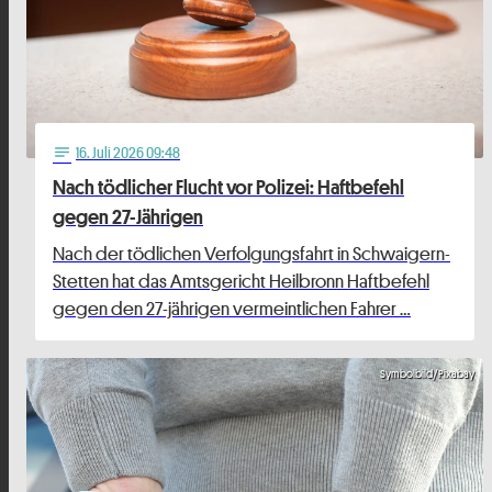
16
. Juli 2026 09:48
notes
Nach tödlicher Flucht vor Polizei: Haftbefehl
gegen 27-Jährigen
Nach der tödlichen Verfolgungsfahrt in Schwaigern-
Stetten hat das Amtsgericht Heilbronn Haftbefehl
gegen den 27-jährigen vermeintlichen Fahrer …
Symbolbild/Pixabay