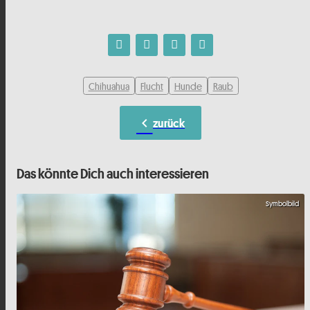
Chihuahua
Flucht
Hunde
Raub
chevron_left
zurück
Das könnte Dich auch interessieren
Symbolbild