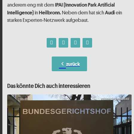
anderem eng mit dem
IPAI (Innovation Park Artificial
in
Neben dem hat sich
ein
Intelligence)
Heilbronn.
Audi
starkes Experten-Netzwerk aufgebaut.
chevron_left
zurück
Das könnte Dich auch interessieren
Wikimedia Symbolbild