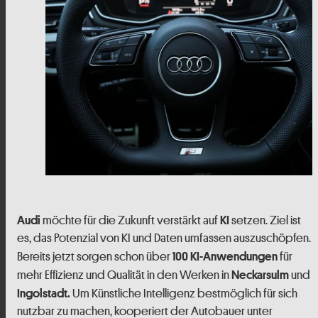
möchte für die Zukunft verstärkt auf
setzen. Ziel ist
Audi
KI
es, das Potenzial von KI und Daten umfassen auszuschöpfen.
Bereits jetzt sorgen schon über
für
100 KI-Anwendungen
mehr Effizienz und Qualität in den Werken in
und
Neckarsulm
Um Künstliche Intelligenz bestmöglich für sich
Ingolstadt.
nutzbar zu machen, kooperiert der Autobauer unter