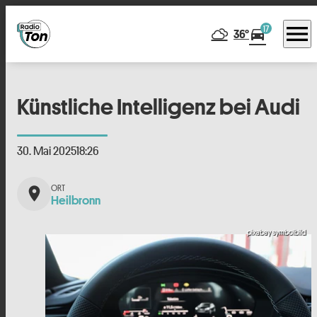
menu
17
directions_car
36°
Künstliche Intelligenz bei Audi
30. Mai 2025
18:26
place
Heilbronn
pixabay symbolbild