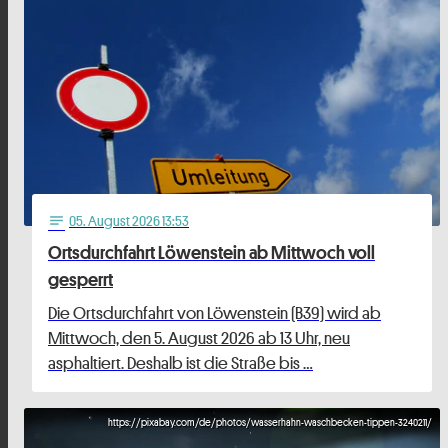
05
. August 2026 13:53
notes
Ortsdurchfahrt Löwenstein ab Mittwoch voll
gesperrt
Die Ortsdurchfahrt von Löwenstein (B39) wird ab
Mittwoch, den 5. August 2026 ab 13 Uhr, neu
asphaltiert. Deshalb ist die Straße bis …
https://pixabay.com/de/photos/wasserhahn-waschbecken-tippen-3240211/