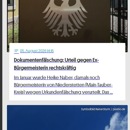
05
. August 2026 14:16
notes
Dokumentenfälschung: Urteil gegen Ex-
Bürgermeisterin rechtskräftig
Im Januar wurde Heike Naber, damals noch
Bürgermeisterin von Niederstetten (Main-Tauber-
Kreis) wegen Urkundenfälschung verurteilt. Das …
Symbolbild RainerSturm / pixelio.de