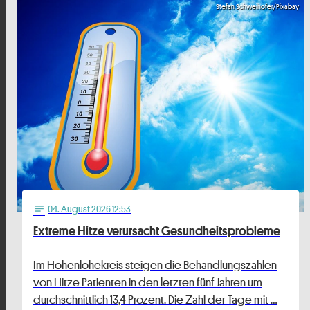
Stefan Schweihofer/Pixabay
04
. August 2026 12:53
notes
Extreme Hitze verursacht Gesundheitsprobleme
Im Hohenlohekreis steigen die Behandlungszahlen
von Hitze Patienten in den letzten fünf Jahren um
durchschnittlich 13,4 Prozent. Die Zahl der Tage mit …