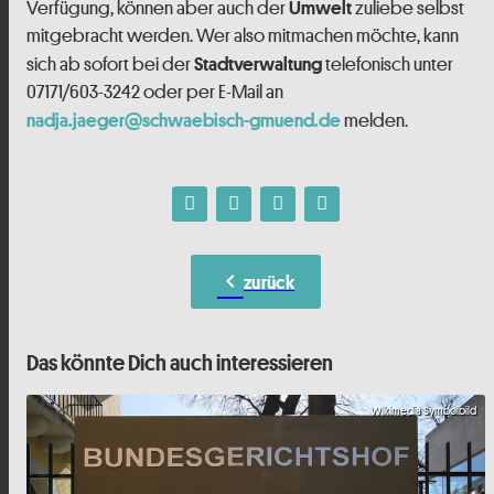
Verfügung, können aber auch der
zuliebe selbst
Umwelt
mitgebracht werden. Wer also mitmachen möchte, kann
sich ab sofort bei der
telefonisch unter
Stadtverwaltung
07171/603-3242 oder per E-Mail an
melden.
nadja.jaeger@schwaebisch-gmuend.de
chevron_left
zurück
Das könnte Dich auch interessieren
Wikimedia Symbolbild