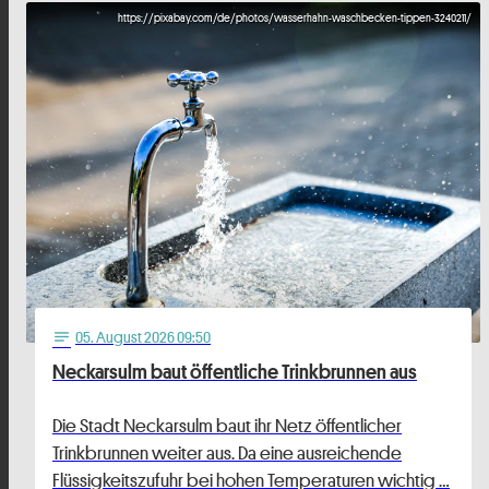
https://pixabay.com/de/photos/wasserhahn-waschbecken-tippen-3240211/
05
. August 2026 09:50
notes
Neckarsulm baut öffentliche Trinkbrunnen aus
Die Stadt Neckarsulm baut ihr Netz öffentlicher
Trinkbrunnen weiter aus. Da eine ausreichende
Flüssigkeitszufuhr bei hohen Temperaturen wichtig …