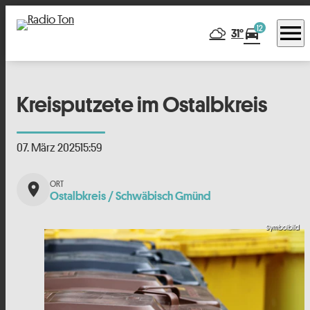
menu
12
directions_car
31°
Kreisputzete im Ostalbkreis
07. März 2025
15:59
place
Ostalbkreis / Schwäbisch Gmünd
Symbolbild