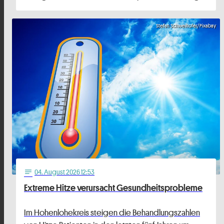
Stefan Schweihofer/Pixabay
04
. August 2026 12:53
notes
Extreme Hitze verursacht Gesundheitsprobleme
Im Hohenlohekreis steigen die Behandlungszahlen