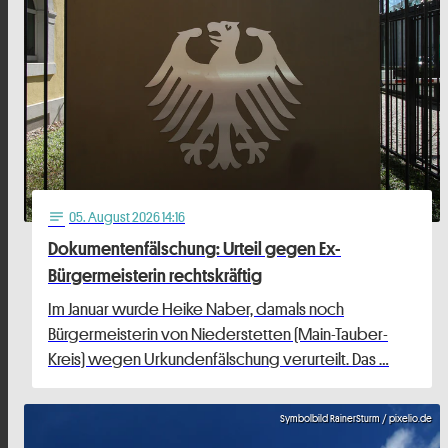
05
. August 2026 14:16
notes
Dokumentenfälschung: Urteil gegen Ex-
Bürgermeisterin rechtskräftig
Im Januar wurde Heike Naber, damals noch
Bürgermeisterin von Niederstetten (Main-Tauber-
Kreis) wegen Urkundenfälschung verurteilt. Das …
Symbolbild RainerSturm / pixelio.de