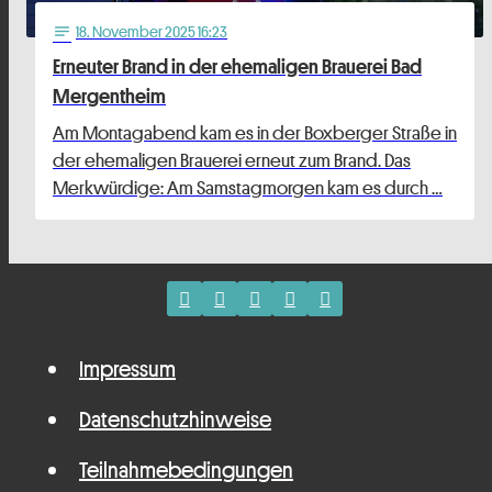
18
. November 2025 16:23
notes
Erneuter Brand in der ehemaligen Brauerei Bad
Mergentheim
Am Montagabend kam es in der Boxberger Straße in
der ehemaligen Brauerei erneut zum Brand. Das
Merkwürdige: Am Samstagmorgen kam es durch …
Impressum
Datenschutzhinweise
Teilnahmebedingungen