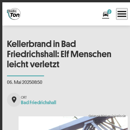
menu
2
directions_car
Kellerbrand in Bad
Friedrichshall: Elf Menschen
leicht verletzt
06. Mai 2025
08:50
place
Bad Friedrichshall
Christoph Ehleben / pixelio.de