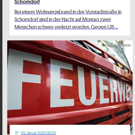
Schorndorf
Bei einem Wohnungsbrand in der Vorstadtstraße in
Schorndorf sind in der Nacht auf Montag zwei
Menschen schwer verletzt worden. Gegen 1.35 …
Symbolbild Pixabay
09
. Januar 2026 09:50
notes