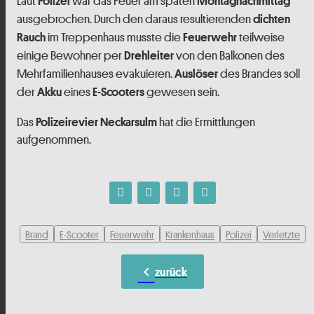
Laut
war das Feuer am späten
Polizei
Montagnachmittag
ausgebrochen. Durch den daraus resultierenden
dichten
im Treppenhaus musste die
teilweise
Rauch
Feuerwehr
einige Bewohner per
von den Balkonen des
Drehleiter
Mehrfamilienhauses evakuieren.
des Brandes soll
Auslöser
der
eines
gewesen sein.
Akku
E-Scooters
Das
hat die Ermittlungen
Polizeirevier Neckarsulm
aufgenommen.
Brand
E-Scooter
Feuerwehr
Krankenhaus
Polizei
Verletzte
chevron_left
zurück