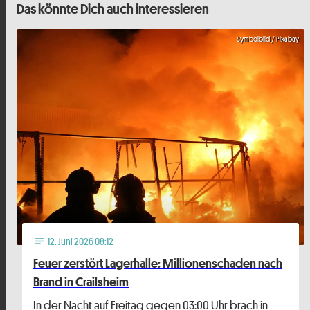
Das könnte Dich auch interessieren
Symbolbild / Pixabay
12
. Juni 2026 08:12
notes
Feuer zerstört Lagerhalle: Millionenschaden nach
Brand in Crailsheim
In der Nacht auf Freitag gegen 03:00 Uhr brach in