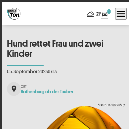
menu
1
directions_car
21°
Hund rettet Frau und zwei
Kinder
05. September 2023
07:13
place
Rothenburg ob der Tauber
brands amon/Pixabay