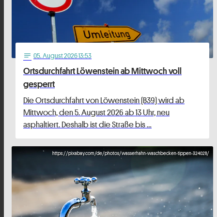
05
. August 2026 13:53
notes
Ortsdurchfahrt Löwenstein ab Mittwoch voll
gesperrt
Die Ortsdurchfahrt von Löwenstein (B39) wird ab
Mittwoch, den 5. August 2026 ab 13 Uhr, neu
asphaltiert. Deshalb ist die Straße bis …
https://pixabay.com/de/photos/wasserhahn-waschbecken-tippen-3240211/