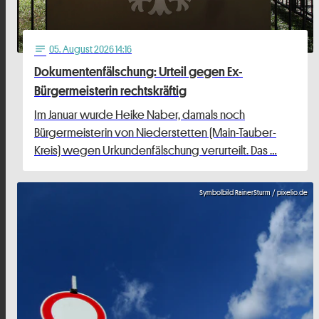
05
. August 2026 14:16
notes
Dokumentenfälschung: Urteil gegen Ex-
Bürgermeisterin rechtskräftig
Im Januar wurde Heike Naber, damals noch
Bürgermeisterin von Niederstetten (Main-Tauber-
Kreis) wegen Urkundenfälschung verurteilt. Das …
Symbolbild RainerSturm / pixelio.de