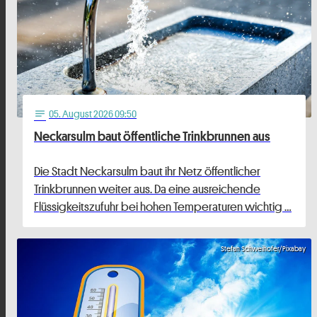
05
. August 2026 09:50
notes
Neckarsulm baut öffentliche Trinkbrunnen aus
Die Stadt Neckarsulm baut ihr Netz öffentlicher
Trinkbrunnen weiter aus. Da eine ausreichende
Flüssigkeitszufuhr bei hohen Temperaturen wichtig …
Stefan Schweihofer/Pixabay