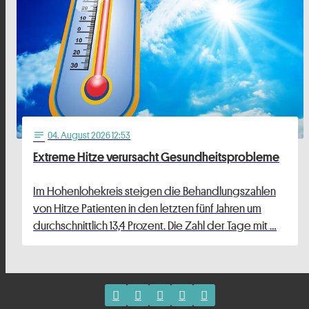
04
. August 2026 12:53
notes
Extreme Hitze verursacht Gesundheitsprobleme
Im Hohenlohekreis steigen die Behandlungszahlen
von Hitze Patienten in den letzten fünf Jahren um
durchschnittlich 13,4 Prozent. Die Zahl der Tage mit …