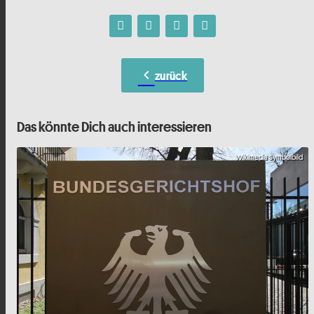
chevron_left
zurück
Das könnte Dich auch interessieren
Wikimedia Symbolbild