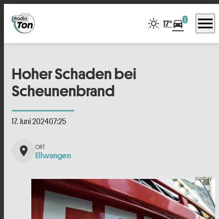
menu
1
directions_car
17°
Hoher Schaden bei
Scheunenbrand
17. Juni 2024
07:25
place
Ellwangen
pixabay