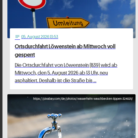
05
. August 2026 13:53
notes
Ortsdurchfahrt Löwenstein ab Mittwoch voll
gesperrt
Die Ortsdurchfahrt von Löwenstein (B39) wird ab
Mittwoch, den 5. August 2026 ab 13 Uhr, neu
asphaltiert. Deshalb ist die Straße bis …
https://pixabay.com/de/photos/wasserhahn-waschbecken-tippen-3240211/