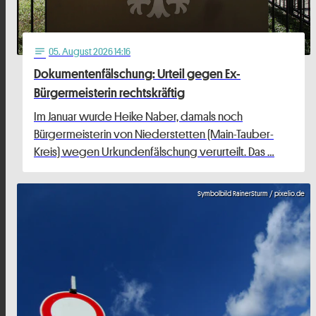
05
. August 2026 14:16
notes
Dokumentenfälschung: Urteil gegen Ex-
Bürgermeisterin rechtskräftig
Im Januar wurde Heike Naber, damals noch
Bürgermeisterin von Niederstetten (Main-Tauber-
Kreis) wegen Urkundenfälschung verurteilt. Das …
Symbolbild RainerSturm / pixelio.de