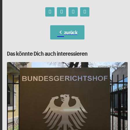
chevron_left
zurück
Das könnte Dich auch interessieren
Wikimedia Symbolbild