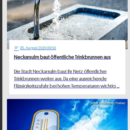
05
. August 2026 09:50
notes
Neckarsulm baut öffentliche Trinkbrunnen aus
Die Stadt Neckarsulm baut ihr Netz öffentlicher
Trinkbrunnen weiter aus. Da eine ausreichende
Flüssigkeitszufuhr bei hohen Temperaturen wichtig …
Stefan Schweihofer/Pixabay