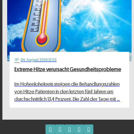
04
. August 2026 12:53
notes
Extreme Hitze verursacht Gesundheitsprobleme
Im Hohenlohekreis steigen die Behandlungszahlen
von Hitze Patienten in den letzten fünf Jahren um
durchschnittlich 13,4 Prozent. Die Zahl der Tage mit …