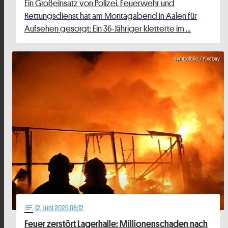
Ein Großeinsatz von Polizei, Feuerwehr und
Rettungsdienst hat am Montagabend in Aalen für
Aufsehen gesorgt: Ein 36-Jähriger kletterte im …
Symbolbild / Pixabay
12
. Juni 2026 08:12
notes
Feuer zerstört Lagerhalle: Millionenschaden nach