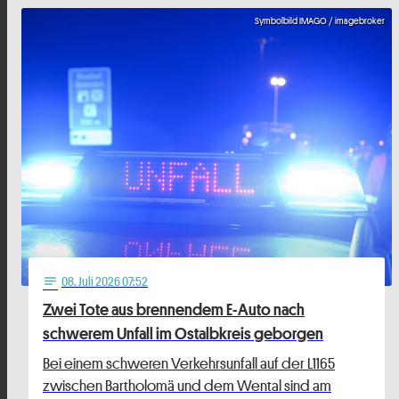
Symbolbild IMAGO / imagebroker
08
. Juli 2026 07:52
notes
Zwei Tote aus brennendem E-Auto nach
schwerem Unfall im Ostalbkreis geborgen
Bei einem schweren Verkehrsunfall auf der L1165
zwischen Bartholomä und dem Wental sind am