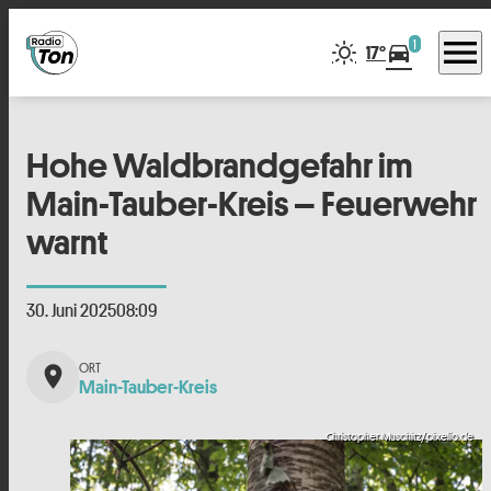
menu
1
directions_car
17°
Hohe Waldbrandgefahr im
Main-Tauber-Kreis – Feuerwehr
warnt
30. Juni 2025
08:09
place
Main-Tauber-Kreis
Christopher Muschitz/pixelio.de