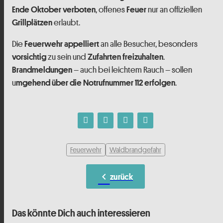
, offenes
nur an offiziellen
Ende Oktober verboten
Feuer
erlaubt.
Grillplätzen
Die
an alle Besucher, besonders
Feuerwehr appelliert
zu sein und
.
vorsichtig
Zufahrten freizuhalten
– auch bei leichtem Rauch – sollen
Brandmeldungen
u
.
mgehend über die Notrufnummer 112 erfolgen
Feuerwehr
Waldbrandgefahr
chevron_left
zurück
Das könnte Dich auch interessieren