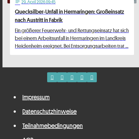
29
. April 2026 09:45
notes
Quecksilber-Unfall in Hermaringen: Großeinsatz
nach Austritt in Fabrik
Ein größerer Feuerwehr- und Rettungseinsatz hat sich
bei einem Arbeitsunfall in Hermaringen im Landkreis
Heidenheim ereignet. Bei Entsorgungsarbeiten trat …
Impressum
Datenschutzhinweise
Teilnahmebedingungen