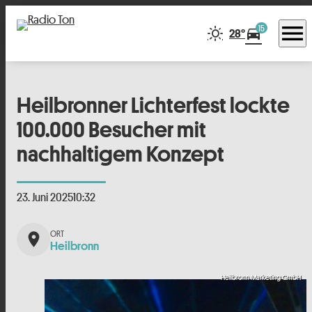
menu
15
directions_car
28°
Heilbronner Lichterfest lockte
100.000 Besucher mit
nachhaltigem Konzept
23. Juni 2025
10:32
place
Heilbronn
Heilbronn Marketing GmbH