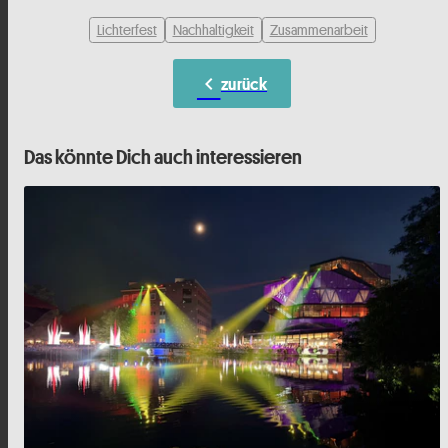
Lichterfest
Nachhaltigkeit
Zusammenarbeit
chevron_left
zurück
Das könnte Dich auch interessieren