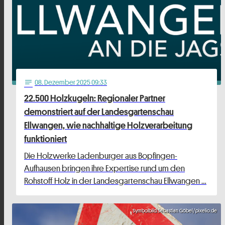
08
. Dezember 2025 09:33
notes
22.500 Holzkugeln: Regionaler Partner
demonstriert auf der Landesgartenschau
Ellwangen, wie nachhaltige Holzverarbeitung
funktioniert
Die Holzwerke Ladenburger aus Bopfingen-
Aufhausen bringen ihre Expertise rund um den
Rohstoff Holz in der Landesgartenschau Ellwangen …
Symbolbild Sebastian Göbel/pixelio.de