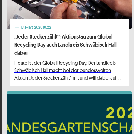
18
. März 2026 10:22
notes
„Jeder Stecker zählt“: Aktionstag zum Global
Recycling Day auch Landkreis Schwäbisch Hall
dabei
Heute ist der Global Recycling Day. Der Landkreis
Schwäbisch Hall macht bei der bundesweiten
Aktion „Jeder Stecker zählt“ mit und will dabei auf …