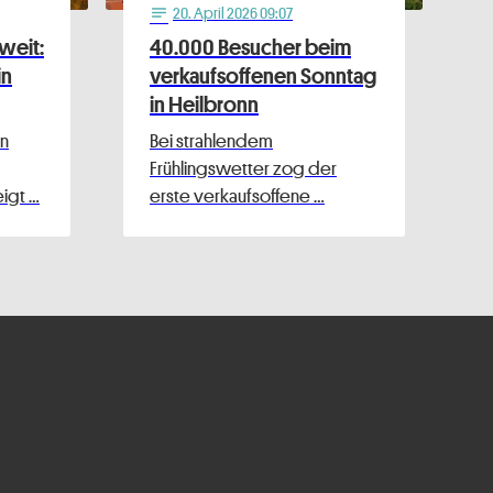
20
. April 2026 09:07
notes
weit:
40.000 Besucher beim
in
verkaufsoffenen Sonntag
in Heilbronn
n
Bei strahlendem
Frühlingswetter zog der
igt …
erste verkaufsoffene …