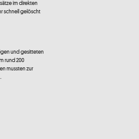
nsätze im direkten
r schnell gelöscht
igen und gesitteten
im rund 200
en mussten zur
.