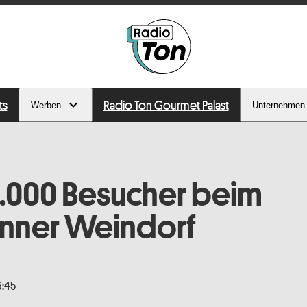
ts
Radio Ton Gourmet Palast
Werben
Unternehmen
.000 Besucher beim
onner Weindorf
6:45