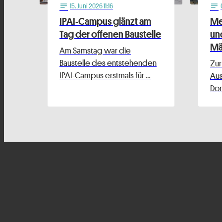
15
. Juni 2026 11:16
notes
notes
IPAI-Campus glänzt am
Me
Tag der offenen Baustelle
un
Män
Am Samstag war die
Baustelle des entstehenden
Zur
IPAI-Campus erstmals für …
Au
Don