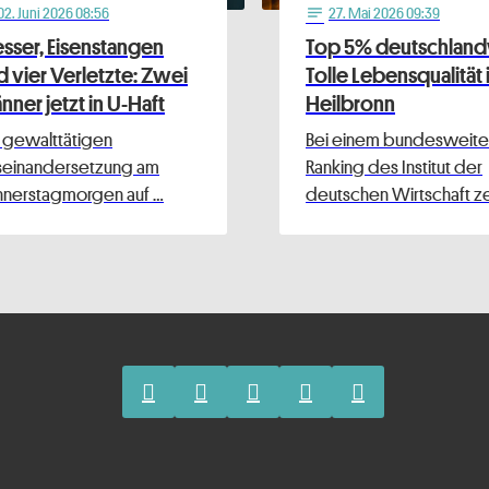
02
. Juni 2026 08:56
27
. Mai 2026 09:39
notes
sser, Eisenstangen
Top 5% deutschland
d vier Verletzte: Zwei
Tolle Lebensqualität 
ner jetzt in U-Haft
Heilbronn
 gewalttätigen
Bei einem bundesweite
seinandersetzung am
Ranking des Institut der
nerstagmorgen auf …
deutschen Wirtschaft ze