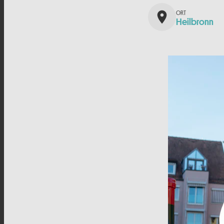
place
Heilbronn