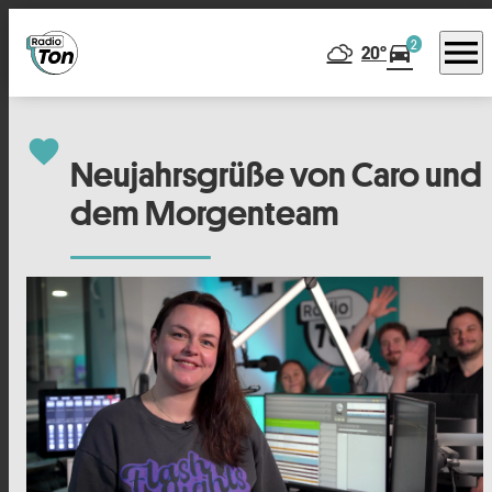
menu
2
directions_car
20°
favorite
Neujahrsgrüße von Caro und
dem Morgenteam