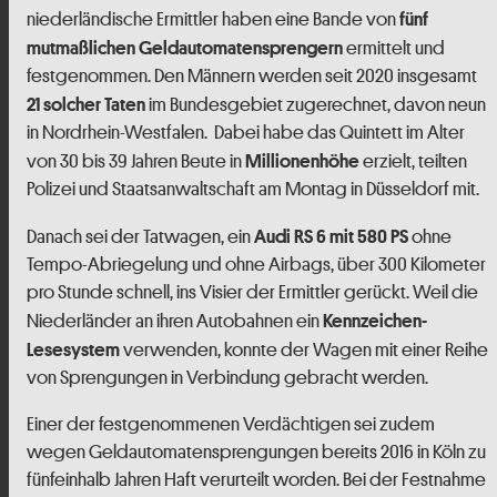
niederländische Ermittler haben eine Bande von
fünf
ermittelt und
mutmaßlichen Geldautomatensprengern
festgenommen. Den Männern werden seit 2020 insgesamt
im Bundesgebiet zugerechnet, davon neun
21 solcher Taten
in Nordrhein-Westfalen. Dabei habe das Quintett im Alter
von 30 bis 39 Jahren Beute in
erzielt, teilten
Millionenhöhe
Polizei und Staatsanwaltschaft am Montag in Düsseldorf mit.
Danach sei der Tatwagen, ein
ohne
Audi RS 6 mit 580 PS
Tempo-Abriegelung und ohne Airbags, über 300 Kilometer
pro Stunde schnell, ins Visier der Ermittler gerückt. Weil die
Niederländer an ihren Autobahnen ein
Kennzeichen-
verwenden, konnte der Wagen mit einer Reihe
Lesesystem
von Sprengungen in Verbindung gebracht werden.
Einer der festgenommenen Verdächtigen sei zudem
wegen Geldautomatensprengungen bereits 2016 in Köln zu
fünfeinhalb Jahren Haft verurteilt worden. Bei der Festnahme