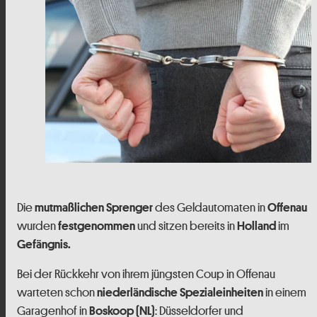
Die
des Geldautomaten in
mutmaßlichen Sprenger
Offenau
wurden
und sitzen bereits in
im
festgenommen
Holland
Gefängnis.
Bei der Rückkehr von ihrem jüngsten Coup in Offenau
warteten schon
in einem
niederländische Spezialeinheiten
Garagenhof in
: Düsseldorfer und
Boskoop (NL)