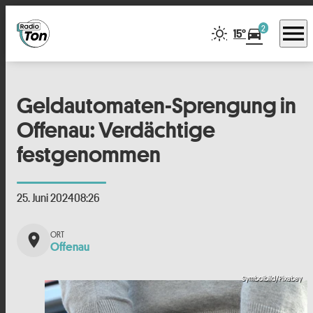
menu
2
directions_car
15°
Geldautomaten-Sprengung in
Offenau: Verdächtige
festgenommen
25. Juni 2024
08:26
place
Offenau
Symbolbild/Pixabay