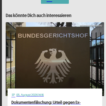
Das könnte Dich auch interessieren
Wikimedia Symbolbild
05
. August 2026 14:16
notes
Dokumentenfälschung: Urteil gegen Ex-