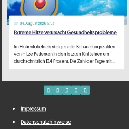
04
. August 2026 12:53
notes
Extreme Hitze verursacht Gesundheitsprobleme
Im Hohenlohekreis steigen die Behandlungszahlen
von Hitze Patienten in den letzten fünf Jahren um
durchschnittlich 13,4 Prozent. Die Zahl der Tage mit …
Impressum
Datenschutzhinweise