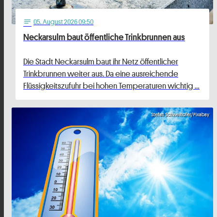
05
. August 2026 09:50
notes
Neckarsulm baut öffentliche Trinkbrunnen aus
Die Stadt Neckarsulm baut ihr Netz öffentlicher
Trinkbrunnen weiter aus. Da eine ausreichende
Flüssigkeitszufuhr bei hohen Temperaturen wichtig …
Stefan Schweihofer/Pixabay