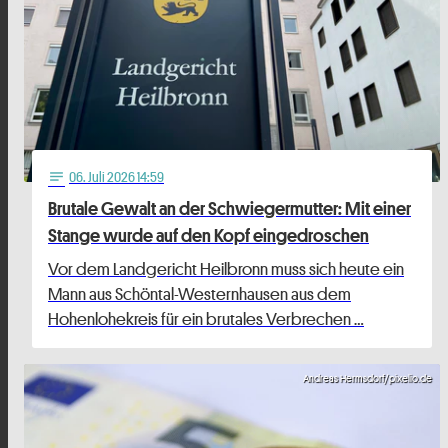
06
. Juli 2026 14:59
notes
Brutale Gewalt an der Schwiegermutter: Mit einer
Stange wurde auf den Kopf eingedroschen
Vor dem Landgericht Heilbronn muss sich heute ein
Mann aus Schöntal-Westernhausen aus dem
Hohenlohekreis für ein brutales Verbrechen …
Andreas Hermsdorf/pixelio.de