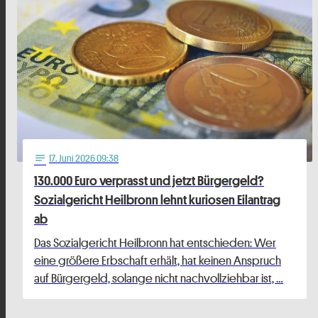
17
. Juni 2026 09:38
notes
130.000 Euro verprasst und jetzt Bürgergeld?
Sozialgericht Heilbronn lehnt kuriosen Eilantrag
ab
Das Sozialgericht Heilbronn hat entschieden: Wer
eine größere Erbschaft erhält, hat keinen Anspruch
auf Bürgergeld, solange nicht nachvollziehbar ist, …