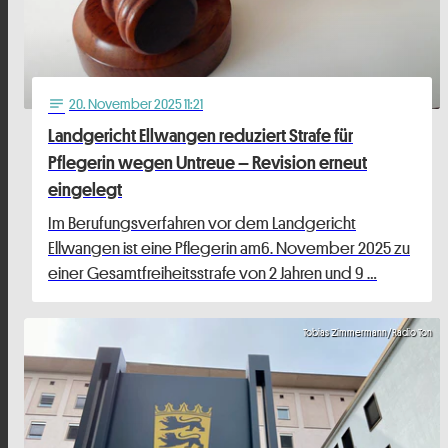
20
. November 2025 11:21
notes
Landgericht Ellwangen reduziert Strafe für
Pflegerin wegen Untreue – Revision erneut
eingelegt
Im Berufungsverfahren vor dem Landgericht
Ellwangen ist eine Pflegerin am6. November 2025 zu
einer Gesamtfreiheitsstrafe von 2 Jahren und 9 …
Tobias Zimmermann/Radio Ton