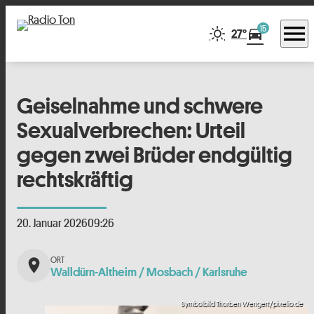
menu
15
directions_car
27°
Geiselnahme und schwere
Sexualverbrechen: Urteil
gegen zwei Brüder endgültig
rechtskräftig
20. Januar 2026
09:26
place
Walldürn-Altheim / Mosbach / Karlsruhe
Symbolbild Thorben Wengert/pixelio.de