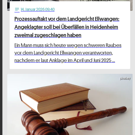
14
. Januar 2026 09:40
notes
Prozessauftakt vor dem Landgericht Ellwangen:
Angeklagter soll bei Überfällen in Heidenheim
zweimal zugeschlagen haben
Ein Mann muss sich heute wegen schweren Raubes
vor dem Landgericht Ellwangen verantworten,
nachdem er laut Anklage im April und Juni 2025 …
pixabay