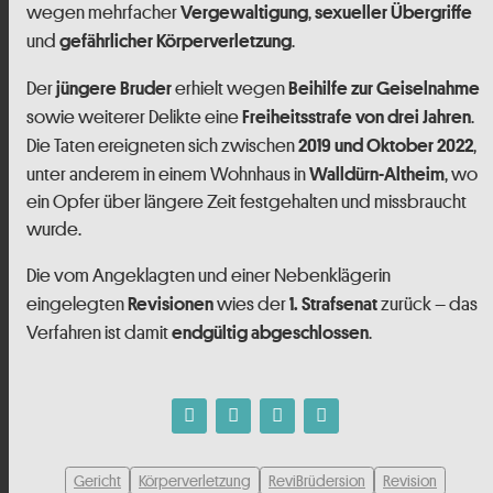
wegen mehrfacher
,
Vergewaltigung
sexueller Übergriffe
und
.
gefährlicher Körperverletzung
Der
erhielt wegen
jüngere Bruder
Beihilfe zur Geiselnahme
sowie weiterer Delikte eine
.
Freiheitsstrafe von drei Jahren
Die Taten ereigneten sich zwischen
,
2019 und Oktober 2022
unter anderem in einem Wohnhaus in
, wo
Walldürn-Altheim
ein Opfer über längere Zeit festgehalten und missbraucht
wurde.
Die vom Angeklagten und einer Nebenklägerin
eingelegten
wies der
zurück – das
Revisionen
1. Strafsenat
Verfahren ist damit
.
endgültig abgeschlossen
Gericht
Körperverletzung
ReviBrüdersion
Revision