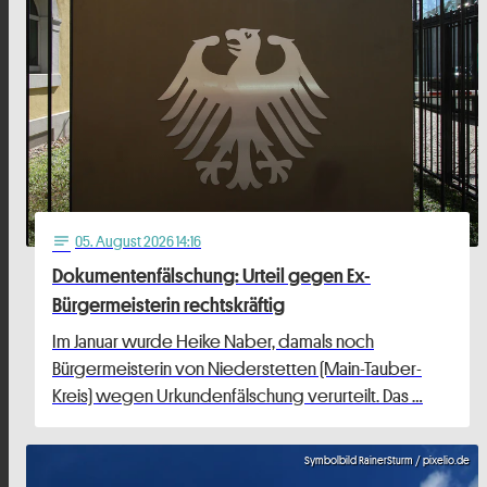
05
. August 2026 14:16
notes
Dokumentenfälschung: Urteil gegen Ex-
Bürgermeisterin rechtskräftig
Im Januar wurde Heike Naber, damals noch
Bürgermeisterin von Niederstetten (Main-Tauber-
Kreis) wegen Urkundenfälschung verurteilt. Das …
Symbolbild RainerSturm / pixelio.de