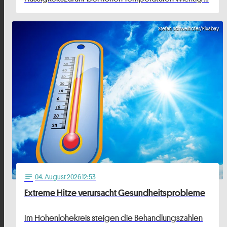
Stefan Schweihofer/Pixabay
04
. August 2026 12:53
notes
Extreme Hitze verursacht Gesundheitsprobleme
Im Hohenlohekreis steigen die Behandlungszahlen