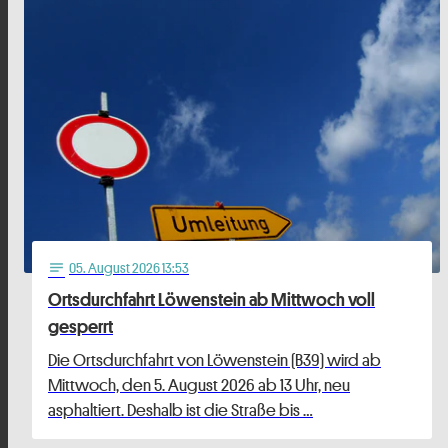
05
. August 2026 13:53
notes
Ortsdurchfahrt Löwenstein ab Mittwoch voll
gesperrt
Die Ortsdurchfahrt von Löwenstein (B39) wird ab
Mittwoch, den 5. August 2026 ab 13 Uhr, neu
asphaltiert. Deshalb ist die Straße bis …