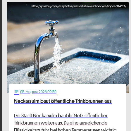
https://pixabay.com/de/photos/wasserhahn-waschbecken-tippen-3240211/
05
. August 2026 09:50
notes
Neckarsulm baut öffentliche Trinkbrunnen aus
Die Stadt Neckarsulm baut ihr Netz öffentlicher
Trinkbrunnen weiter aus. Da eine ausreichende
Flüssigkeitszufuhr bei hohen Temperaturen wichtig …