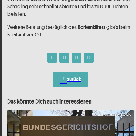
Schädling sehr schnell ausbreiten und bis zu 8.000 Fichten
befallen.
Weitere Beratung bezüglich des
gibt’s beim
Borkenkäfers
Forstamt vor Ort.
chevron_left
zurück
Das könnte Dich auch interessieren
Wikimedia Symbolbild