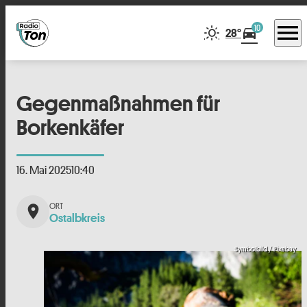
menu
10
directions_car
28°
Gegenmaßnahmen für
Borkenkäfer
16. Mai 2025
10:40
place
Ostalbkreis
Symbolbild / Pixabay