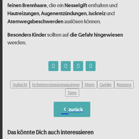
, die ein
enthalten und
feinen Brennhaare
Nesselgift
,
,
und
Hautreizungen
Augenentzündungen
Juckreiz
auslösen können.
Atemwegsbeschwerden
sollten auf
Besonders Kinder
die Gefahr hingewiesen
werden.
Aufsicht
Eichenprozessionsspinner
Eltern
Gefahr
Reizung
Tiere
chevron_left
zurück
Das könnte Dich auch interessieren