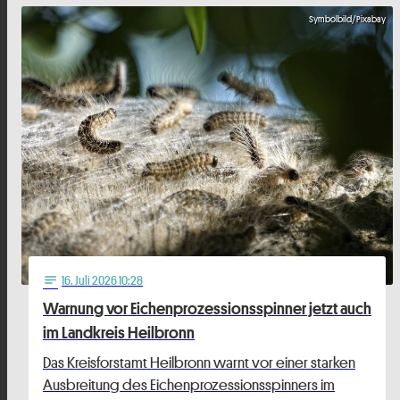
Symbolbild/Pixabay
16
. Juli 2026 10:28
notes
Warnung vor Eichenprozessionsspinner jetzt auch
im Landkreis Heilbronn
Das Kreisforstamt Heilbronn warnt vor einer starken
Ausbreitung des Eichenprozessionsspinners im