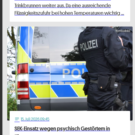
Trinkbrunnen weiter aus. Da eine ausreichende
Flüssigkeitszufuhr bei hohen Temperaturen wichtig …
Symbolbild
15
. Juli 2026 09:45
notes
SEK-Einsatz wegen psychisch Gestörtem in