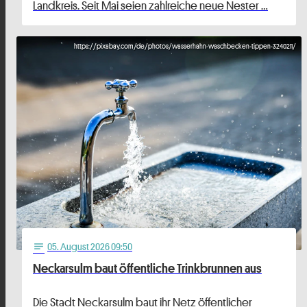
Landkreis. Seit Mai seien zahlreiche neue Nester …
https://pixabay.com/de/photos/wasserhahn-waschbecken-tippen-3240211/
05
. August 2026 09:50
notes
Neckarsulm baut öffentliche Trinkbrunnen aus
Die Stadt Neckarsulm baut ihr Netz öffentlicher