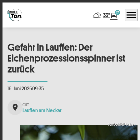
menu
17
directions_car
33°
Gefahr in Lauffen: Der
Eichenprozessionsspinner ist
zurück
16. Juni 2026
09:35
place
Lauffen am Neckar
Symbolbild/Pixabay