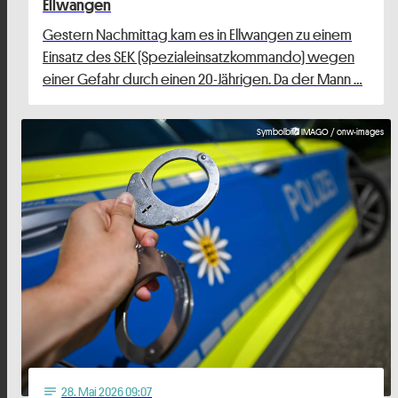
Ellwangen
Gestern Nachmittag kam es in Ellwangen zu einem
Einsatz des SEK (Spezialeinsatzkommando) wegen
einer Gefahr durch einen 20-Jährigen. Da der Mann …
Symbolbild IMAGO / onw-images
28
. Mai 2026 09:07
notes