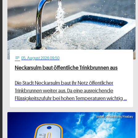
05
. August 2026 09:50
notes
Neckarsulm baut öffentliche Trinkbrunnen aus
Die Stadt Neckarsulm baut ihr Netz öffentlicher
Trinkbrunnen weiter aus. Da eine ausreichende
Flüssigkeitszufuhr bei hohen Temperaturen wichtig …
Stefan Schweihofer/Pixabay