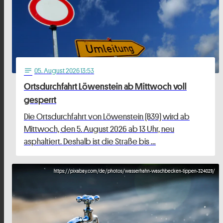
05
. August 2026 13:53
notes
Ortsdurchfahrt Löwenstein ab Mittwoch voll
gesperrt
Die Ortsdurchfahrt von Löwenstein (B39) wird ab
Mittwoch, den 5. August 2026 ab 13 Uhr, neu
asphaltiert. Deshalb ist die Straße bis …
https://pixabay.com/de/photos/wasserhahn-waschbecken-tippen-3240211/