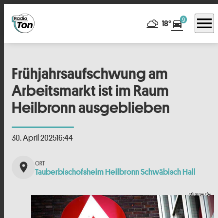
menu
9
directions_car
18°
Frühjahrsaufschwung am
Arbeitsmarkt ist im Raum
Heilbronn ausgeblieben
30. April 2025
16:44
place
Tauberbischofsheim Heilbronn Schwäbisch Hall
stimme.de