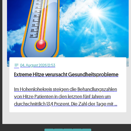
04
. August 2026 12:53
notes
Extreme Hitze verursacht Gesundheitsprobleme
Im Hohenlohekreis steigen die Behandlungszahlen
von Hitze Patienten in den letzten fünf Jahren um
durchschnittlich 13,4 Prozent. Die Zahl der Tage mit …