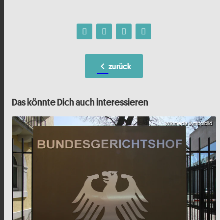
chevron_left
zurück
Das könnte Dich auch interessieren
Wikimedia Symbolbild