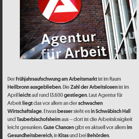
Der
ist im Raum
Frühjahrsaufschwung
am Arbeitsmarkt
. Die
ist im
Heilbronn ausgeblieben
Zahl der Arbeitslosen
April
auf rund 13.600
. Laut Agentur für
leicht
gestiegen
Arbeit
das vor allem an der
liegt
schwachen
. Etwas
sieht es
Wirtschaftslage
besser
in Schwäbisch Hall
und
aus – dort ist die Arbeitslosigkeit
Tauberbischofsheim
leicht gesunken.
gibt es aktuell vor allem
Gute Chancen
im
, in
und bei
.
Gesundheitsbereich
Kitas
Behörden