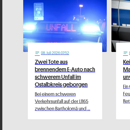
08
. Juli 2026 07:52
notes
notes
Zwei Tote aus
Ke
brennendem E-Auto nach
Ma
schwerem Unfall im
un
Ostalbkreis geborgen
Ein
Fe
Bei einem schweren
Ret
Verkehrsunfall auf der L1165
zwischen Bartholomä und …