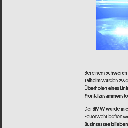
Bei einem
schweren 
wurden zwei 
Talheim
Überholen eines
Lin
Frontalzusammenst
Der
BMW wurde in ei
Feuerwehr befreit w
Businsassen blieben 