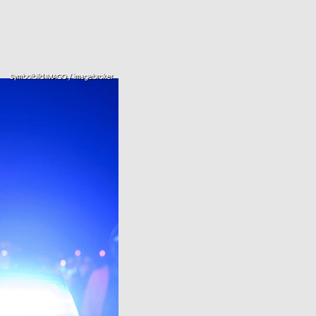
Symbolbild IMAGO / imagebroker