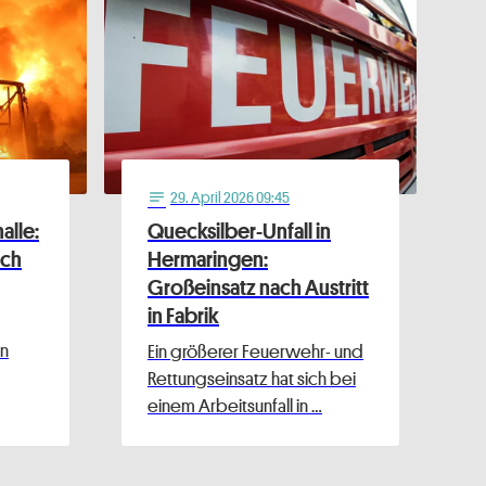
29
. April 2026 09:45
notes
alle:
Quecksilber-Unfall in
ach
Hermaringen:
Großeinsatz nach Austritt
in Fabrik
in
Ein größerer Feuerwehr- und
Rettungseinsatz hat sich bei
einem Arbeitsunfall in …