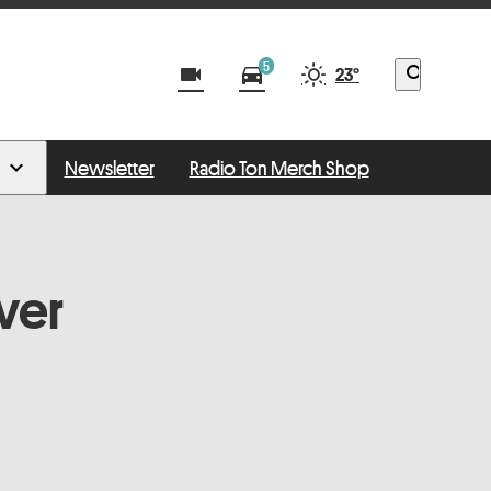
5
videocam
directions_car
search
23°
Newsletter
Radio Ton Merch Shop
ver