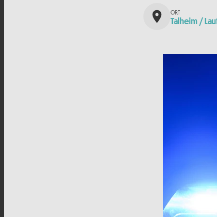
place
Talheim / Lau