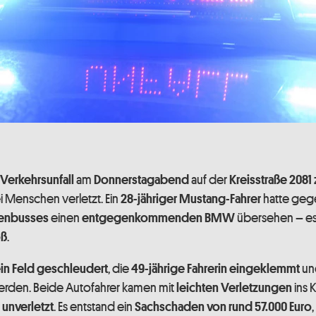
am
auf der
Verkehrsunfall
Donnerstagabend
Kreisstraße 2081
Menschen verletzt. Ein
hatte geg
28-jähriger Mustang-Fahrer
einen
übersehen – e
ienbusses
entgegenkommenden BMW
.
oß
, die
un
n Feld geschleudert
49-jährige Fahrerin eingeklemmt
erden. Beide Autofahrer kamen mit
ins 
leichten Verletzungen
. Es entstand ein
unverletzt
Sachschaden von rund 57.000 Euro