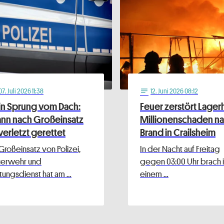
07
. Juli 2026 11:38
12
. Juni 2026 08:12
notes
in Sprung vom Dach:
Feuer zerstört Lagerh
nn nach Großeinsatz
Millionenschaden n
verletzt gerettet
Brand in Crailsheim
 Großeinsatz von Polizei,
In der Nacht auf Freitag
uerwehr und
gegen 03:00 Uhr brach 
tungsdienst hat am …
einem …