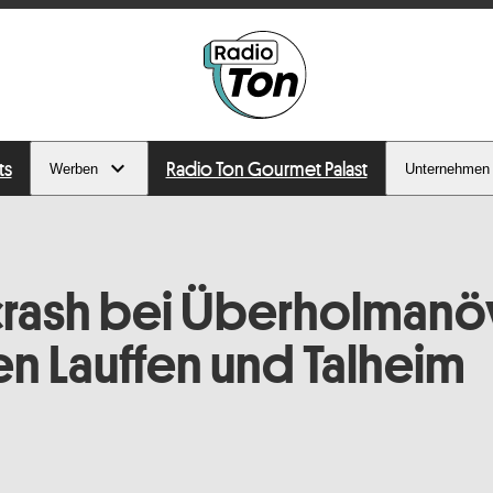
ts
Radio Ton Gourmet Palast
Werben
Unternehmen
crash bei Überholmanö
n Lauffen und Talheim