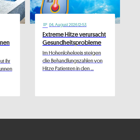
04
. August 2026 12:53
notes
Extreme Hitze verursacht
nnen
Gesundheitsprobleme
Im Hohenlohekreis steigen
die Behandlungszahlen von
t ihr
Hitze Patienten in den …
runnen