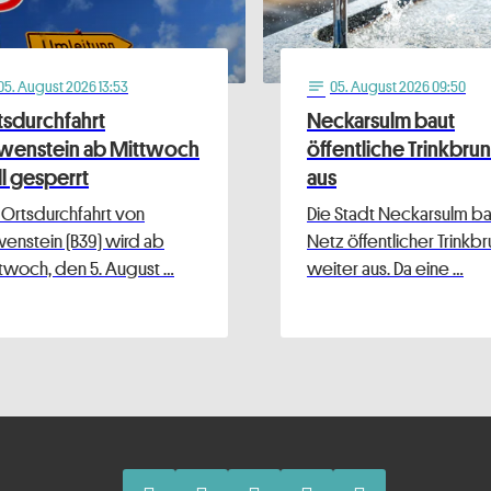
05
. August 2026 13:53
05
. August 2026 09:50
notes
tsdurchfahrt
Neckarsulm baut
wenstein ab Mittwoch
öffentliche Trinkbru
ll gesperrt
aus
 Ortsdurchfahrt von
Die Stadt Neckarsulm bau
enstein (B39) wird ab
Netz öffentlicher Trinkb
twoch, den 5. August …
weiter aus. Da eine …