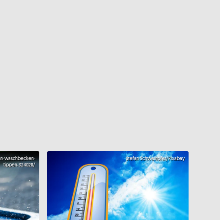
hn-waschbecken-
Stefan Schweihofer/Pixabay
tippen-3240211/