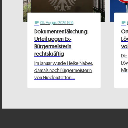
05
. August 2026 14:16
notes
notes
Dokumentenfälschung:
Or
Urteil gegen Ex-
Lö
Bürgermeisterin
vo
rechtskräftig
Die
Löw
Im Januar wurde Heike Naber,
Mit
damals noch Bürgermeisterin
von Niederstetten …