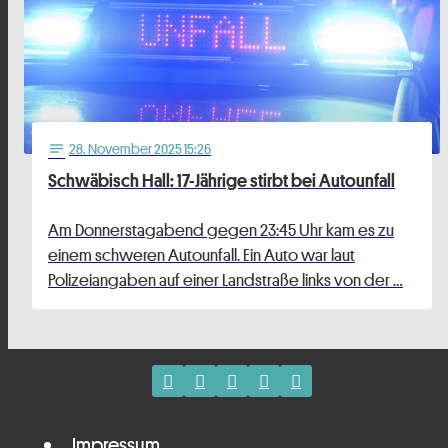
28
. November 2025 15:26
notes
Schwäbisch Hall: 17-Jährige stirbt bei Autounfall
Am Donnerstagabend gegen 23:45 Uhr kam es zu
einem schweren Autounfall. Ein Auto war laut
Polizeiangaben auf einer Landstraße links von der …
Impressum