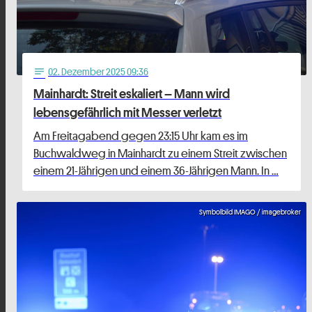
02
. Dezember 2025 09:36
notes
Mainhardt: Streit eskaliert – Mann wird
lebensgefährlich mit Messer verletzt
Am Freitagabend gegen 23:15 Uhr kam es im
Buchwaldweg in Mainhardt zu einem Streit zwischen
einem 21-Jährigen und einem 36-Jährigen Mann. In …
Symbolbild IMAGO / imagebroker