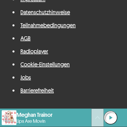
Datenschutzhinweise
Teilnahmebedingungen
AGB
Radioplayer
Cookie-Einstellungen
Jobs
Barrierefreiheit
Meghan Trainor
queue_music
play_arrow
Lips Are Movin