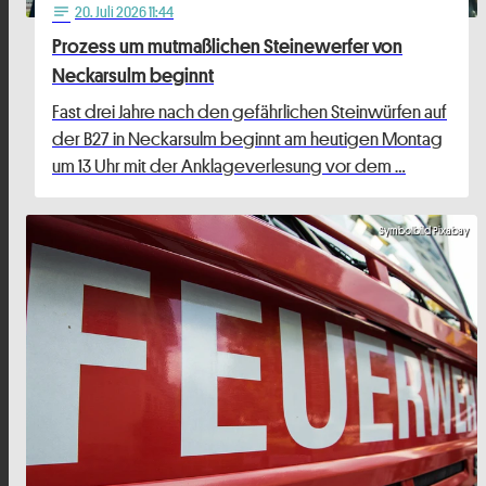
20
. Juli 2026 11:44
notes
Prozess um mutmaßlichen Steinewerfer von
Neckarsulm beginnt
Fast drei Jahre nach den gefährlichen Steinwürfen auf
der B27 in Neckarsulm beginnt am heutigen Montag
um 13 Uhr mit der Anklageverlesung vor dem …
Symbolbild Pixabay