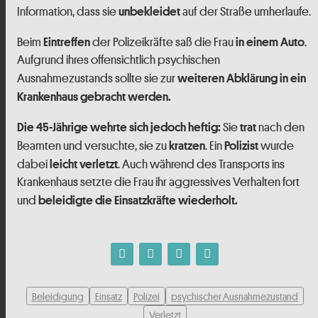
Information, dass sie
auf der Straße umherlaufe.
unbekleidet
Beim
der Polizeikräfte saß die Frau
.
Eintreffen
in einem Auto
Aufgrund ihres offensichtlich psychischen
Ausnahmezustands sollte sie zur
weiteren Abklärung in ein
Krankenhaus gebracht werden.
Sie
nach den
Die 45-Jährige wehrte sich jedoch heftig:
trat
Beamten und versuchte, sie zu
. Ein
wurde
kratzen
Polizist
dabei
. Auch während des Transports ins
leicht verletzt
Krankenhaus setzte die Frau ihr aggressives Verhalten fort
und
beleidigte die Einsatzkräfte wiederholt.
Beleidigung
Einsatz
Polizei
psychischer Ausnahmezustand
Verletzt