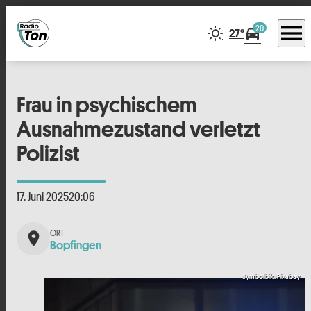
menu
20
directions_car
27°
Frau in psychischem
Ausnahmezustand verletzt
Polizist
17. Juni 2025
20:06
place
Bopfingen
Symbolbild Pixabay