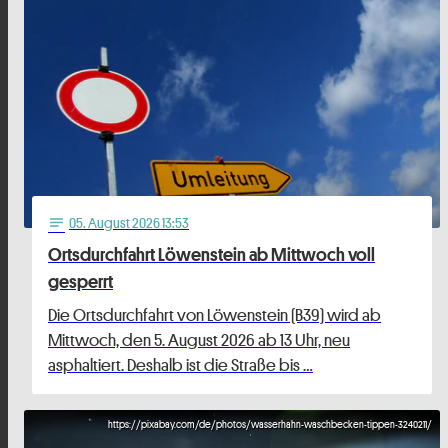
05
. August 2026 13:53
notes
Ortsdurchfahrt Löwenstein ab Mittwoch voll
gesperrt
Die Ortsdurchfahrt von Löwenstein (B39) wird ab
Mittwoch, den 5. August 2026 ab 13 Uhr, neu
asphaltiert. Deshalb ist die Straße bis …
https://pixabay.com/de/photos/wasserhahn-waschbecken-tippen-3240211/