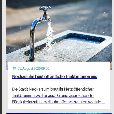
05
. August 2026 09:50
notes
Neckarsulm baut öffentliche Trinkbrunnen aus
Die Stadt Neckarsulm baut ihr Netz öffentlicher
Trinkbrunnen weiter aus. Da eine ausreichende
Flüssigkeitszufuhr bei hohen Temperaturen wichtig …