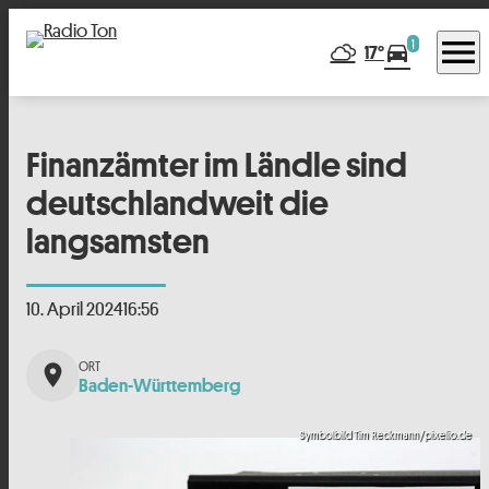
menu
1
directions_car
17°
Finanzämter im Ländle sind
deutschlandweit die
langsamsten
10. April 2024
16:56
place
Baden-Württemberg
Symbolbild Tim Reckmann/pixelio.de