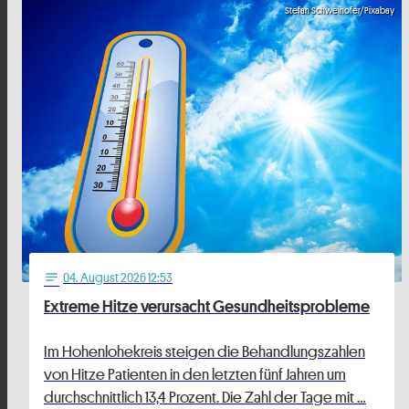
Stefan Schweihofer/Pixabay
04
. August 2026 12:53
notes
Extreme Hitze verursacht Gesundheitsprobleme
Im Hohenlohekreis steigen die Behandlungszahlen
von Hitze Patienten in den letzten fünf Jahren um
durchschnittlich 13,4 Prozent. Die Zahl der Tage mit …