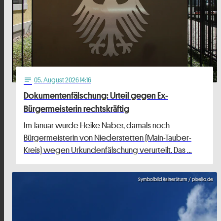
05
. August 2026 14:16
notes
Dokumentenfälschung: Urteil gegen Ex-
Bürgermeisterin rechtskräftig
Im Januar wurde Heike Naber, damals noch
Bürgermeisterin von Niederstetten (Main-Tauber-
Kreis) wegen Urkundenfälschung verurteilt. Das …
Symbolbild RainerSturm / pixelio.de