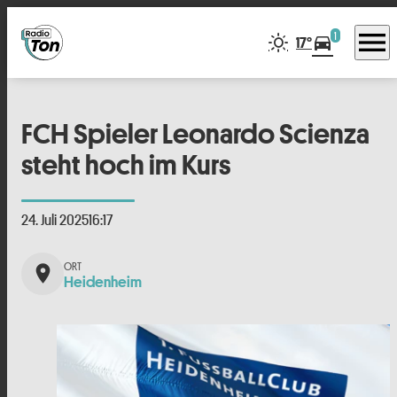
menu
1
directions_car
17°
FCH Spieler Leonardo Scienza
steht hoch im Kurs
24. Juli 2025
16:17
place
Heidenheim