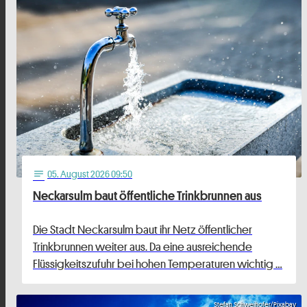
05
. August 2026 09:50
notes
Neckarsulm baut öffentliche Trinkbrunnen aus
Die Stadt Neckarsulm baut ihr Netz öffentlicher
Trinkbrunnen weiter aus. Da eine ausreichende
Flüssigkeitszufuhr bei hohen Temperaturen wichtig …
Stefan Schweihofer/Pixabay