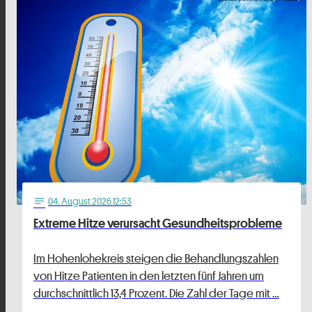
04
. August 2026 12:53
notes
Extreme Hitze verursacht Gesundheitsprobleme
Im Hohenlohekreis steigen die Behandlungszahlen
von Hitze Patienten in den letzten fünf Jahren um
durchschnittlich 13,4 Prozent. Die Zahl der Tage mit …