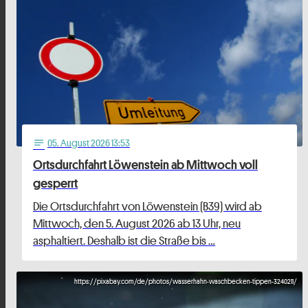
05
. August 2026 13:53
notes
Ortsdurchfahrt Löwenstein ab Mittwoch voll
gesperrt
Die Ortsdurchfahrt von Löwenstein (B39) wird ab
Mittwoch, den 5. August 2026 ab 13 Uhr, neu
asphaltiert. Deshalb ist die Straße bis …
https://pixabay.com/de/photos/wasserhahn-waschbecken-tippen-3240211/