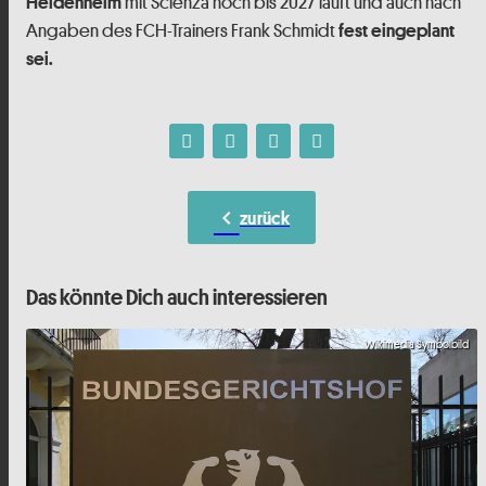
mit Scienza noch bis 2027 läuft und auch nach
Heidenheim
Angaben des FCH-Trainers Frank Schmidt
fest eingeplant
sei.
chevron_left
zurück
Das könnte Dich auch interessieren
Wikimedia Symbolbild