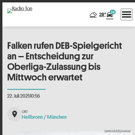
menu
24
directions_car
28°
Falken rufen DEB-Spielgericht
an – Entscheidung zur
Oberliga-Zulassung bis
Mittwoch erwartet
22. Juli 2025
10:56
place
Heilbronn / München
Symbolbild/pixabay