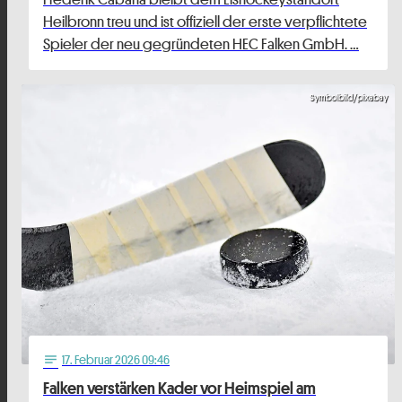
Heilbronn treu und ist offiziell der erste verpflichtete
Spieler der neu gegründeten HEC Falken GmbH. …
Symbolbild/pixabay
17
. Februar 2026 09:46
notes
Falken verstärken Kader vor Heimspiel am