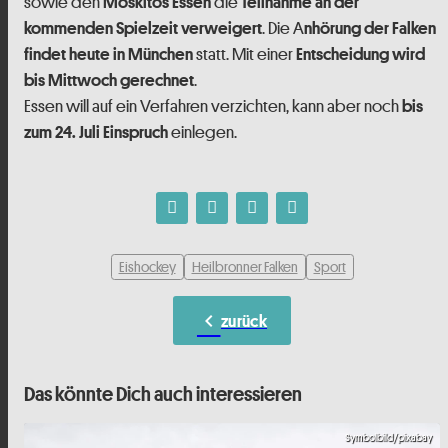
sowie den
die
Moskitos Essen
Teilnahme an der
. Die A
kommenden Spielzeit verweigert
nhörung der Falken
statt. Mit einer
findet heute in München
Entscheidung wird
.
bis Mittwoch gerechnet
Essen will auf ein Verfahren verzichten, kann aber noch
bis
einlegen.
zum 24. Juli Einspruch
Eishockey
Heilbronner Falken
Sport
chevron_left
zurück
Das könnte Dich auch interessieren
Symbolbild/pixabay