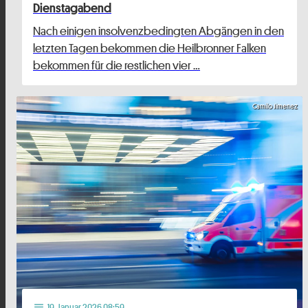
Dienstagabend
Nach einigen insolvenzbedingten Abgängen in den
letzten Tagen bekommen die Heilbronner Falken
bekommen für die restlichen vier …
Camilo Jimenez
19
. Januar 2026 08:59
notes