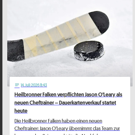
14
. Juli 2026 11:43
notes
Heilbronner Falken verpflichten Jason O'Leary als
neuen Cheftrainer – Dauerkartenverkauf startet
heute
Die Heilbronner Falken haben einen neuen
Cheftrainer: Jason O’Leary übernimmt das Team zur