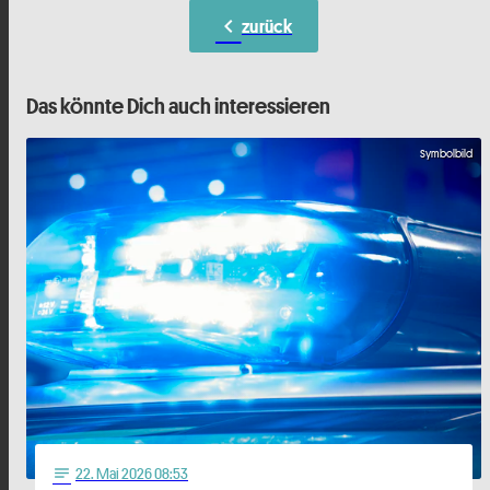
chevron_left
zurück
Das könnte Dich auch interessieren
Symbolbild
22
. Mai 2026 08:53
notes