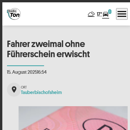
menu
1
directions_car
17°
Fahrer zweimal ohne
Führerschein erwischt
15. August 2025
16:54
place
Tauberbischofsheim