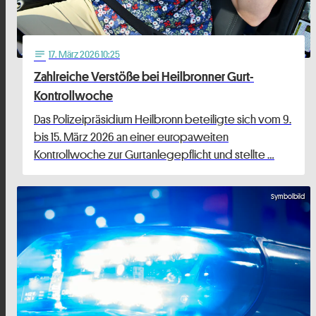
17
. März 2026 10:25
notes
Zahlreiche Verstöße bei Heilbronner Gurt-
Kontrollwoche
Das Polizeipräsidium Heilbronn beteiligte sich vom 9.
bis 15. März 2026 an einer europaweiten
Kontrollwoche zur Gurtanlegepflicht und stellte …
Symbolbild