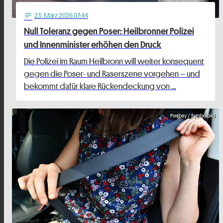
23
. März 2026 07:44
notes
Null Toleranz gegen Poser: Heilbronner Polizei
und Innenminister erhöhen den Druck
Die Polizei im Raum Heilbronn will weiter konsequent
gegen die Poser- und Raserszene vorgehen – und
bekommt dafür klare Rückendeckung von …
Pixabay / Symbolbild