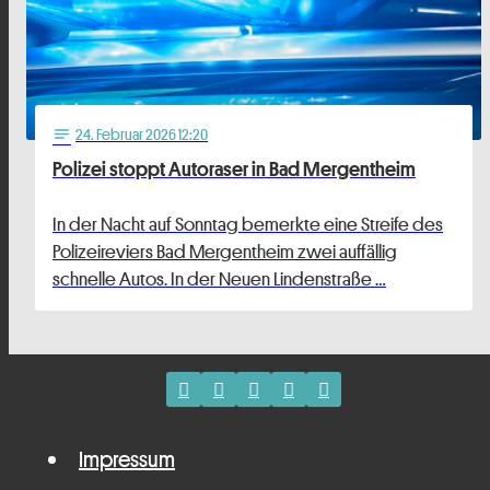
24
. Februar 2026 12:20
notes
Polizei stoppt Autoraser in Bad Mergentheim
In der Nacht auf Sonntag bemerkte eine Streife des
Polizeireviers Bad Mergentheim zwei auffällig
schnelle Autos. In der Neuen Lindenstraße …
Impressum