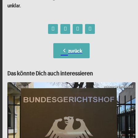
.
unklar
chevron_left
zurück
Das könnte Dich auch interessieren
Wikimedia Symbolbild