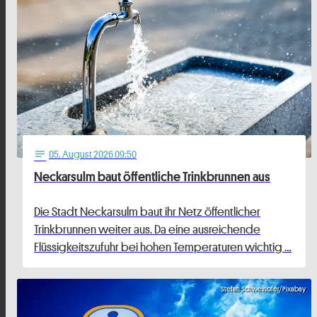
05
. August 2026 09:50
notes
Neckarsulm baut öffentliche Trinkbrunnen aus
Die Stadt Neckarsulm baut ihr Netz öffentlicher
Trinkbrunnen weiter aus. Da eine ausreichende
Flüssigkeitszufuhr bei hohen Temperaturen wichtig …
Stefan Schweihofer/Pixabay