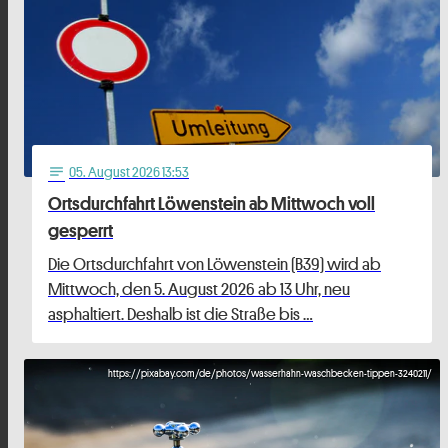
05
. August 2026 13:53
notes
Ortsdurchfahrt Löwenstein ab Mittwoch voll
gesperrt
Die Ortsdurchfahrt von Löwenstein (B39) wird ab
Mittwoch, den 5. August 2026 ab 13 Uhr, neu
asphaltiert. Deshalb ist die Straße bis …
https://pixabay.com/de/photos/wasserhahn-waschbecken-tippen-3240211/