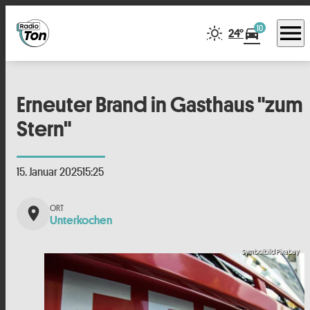
menu
10
directions_car
24°
Erneuter Brand in Gasthaus "zum
Stern"
15. Januar 2025
15:25
place
Unterkochen
Symbolbild Pixabay