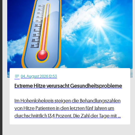
04
. August 2026 12:53
notes
Extreme Hitze verursacht Gesundheitsprobleme
Im Hohenlohekreis steigen die Behandlungszahlen
von Hitze Patienten in den letzten fünf Jahren um
durchschnittlich 13,4 Prozent. Die Zahl der Tage mit …