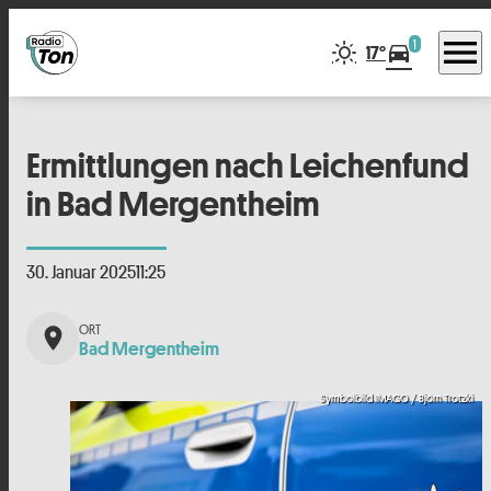
menu
1
directions_car
17°
Ermittlungen nach Leichenfund
in Bad Mergentheim
30. Januar 2025
11:25
place
Bad Mergentheim
Symbolbild IMAGO / Björn Trotzki