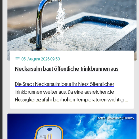
05
. August 2026 09:50
notes
Neckarsulm baut öffentliche Trinkbrunnen aus
Die Stadt Neckarsulm baut ihr Netz öffentlicher
Trinkbrunnen weiter aus. Da eine ausreichende
Flüssigkeitszufuhr bei hohen Temperaturen wichtig …
Stefan Schweihofer/Pixabay