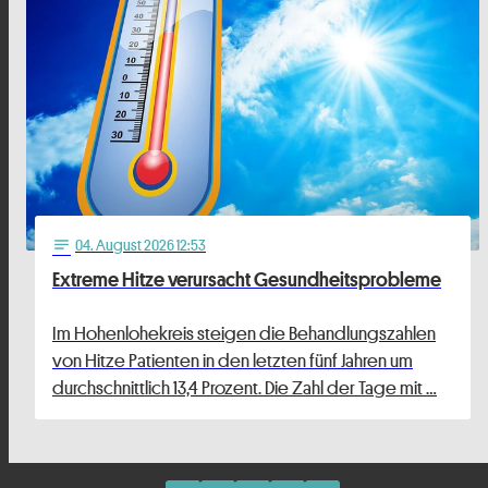
04
. August 2026 12:53
notes
Extreme Hitze verursacht Gesundheitsprobleme
Im Hohenlohekreis steigen die Behandlungszahlen
von Hitze Patienten in den letzten fünf Jahren um
durchschnittlich 13,4 Prozent. Die Zahl der Tage mit …