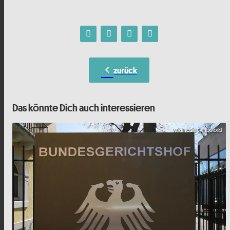
chevron_left
zurück
Das könnte Dich auch interessieren
Wikimedia Symbolbild