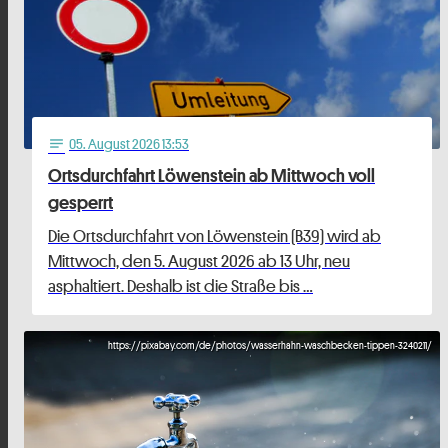
05
. August 2026 13:53
notes
Ortsdurchfahrt Löwenstein ab Mittwoch voll
gesperrt
Die Ortsdurchfahrt von Löwenstein (B39) wird ab
Mittwoch, den 5. August 2026 ab 13 Uhr, neu
asphaltiert. Deshalb ist die Straße bis …
https://pixabay.com/de/photos/wasserhahn-waschbecken-tippen-3240211/