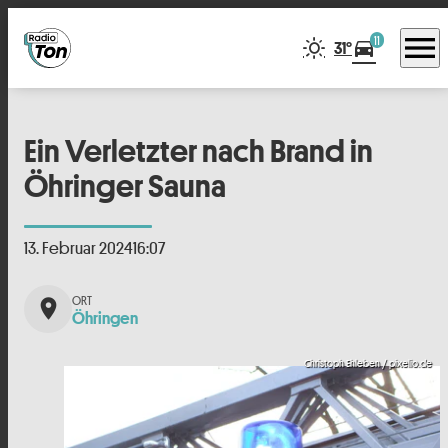
menu
11
directions_car
31°
Ein Verletzter nach Brand in
Öhringer Sauna
13. Februar 2024
16:07
place
Öhringen
Christoph Ehleben / pixelio.de