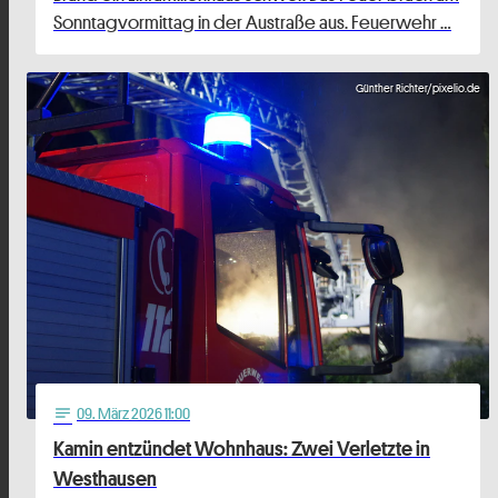
Sonntagvormittag in der Austraße aus. Feuerwehr …
Günther Richter/pixelio.de
09
. März 2026 11:00
notes
Kamin entzündet Wohnhaus: Zwei Verletzte in
Westhausen