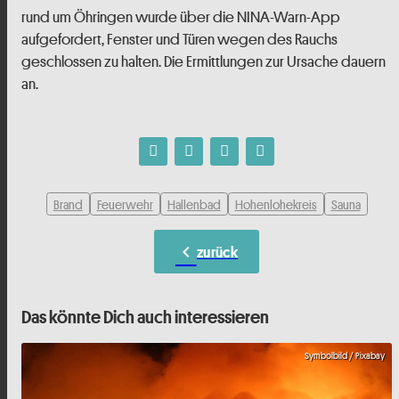
rund um Öhringen wurde über die NINA-Warn-App
aufgefordert, Fenster und Türen wegen des Rauchs
geschlossen zu halten. Die Ermittlungen zur Ursache dauern
an.
Brand
Feuerwehr
Hallenbad
Hohenlohekreis
Sauna
chevron_left
zurück
Das könnte Dich auch interessieren
Symbolbild / Pixabay