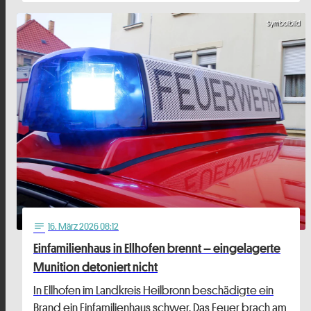
Symbolbild
16
. März 2026 08:12
notes
Einfamilienhaus in Ellhofen brennt – eingelagerte
Munition detoniert nicht
In Ellhofen im Landkreis Heilbronn beschädigte ein
Brand ein Einfamilienhaus schwer. Das Feuer brach am