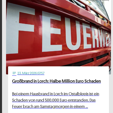
23
. März 2026 07:57
notes
Großbrand in Lorch: Halbe Million Euro Schaden
Bei einem Hausbrand in Lorch im Ostalbkreis ist ein
Schaden von rund 500.000 Euro entstanden. Das
Feuer brach am Samstagmorgen in einem …