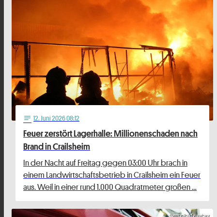
12
. Juni 2026 08:12
notes
Feuer zerstört Lagerhalle: Millionenschaden nach
Brand in Crailsheim
In der Nacht auf Freitag gegen 03:00 Uhr brach in
einem Landwirtschaftsbetrieb in Crailsheim ein Feuer
aus. Weil in einer rund 1.000 Quadratmeter großen …
Symbolbild Pixabay