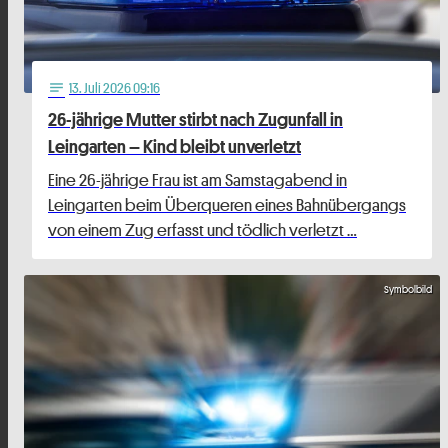
13
. Juli 2026 09:16
notes
26-jährige Mutter stirbt nach Zugunfall in
Leingarten – Kind bleibt unverletzt
Eine 26-jährige Frau ist am Samstagabend in
Leingarten beim Überqueren eines Bahnübergangs
von einem Zug erfasst und tödlich verletzt …
Symbolbild