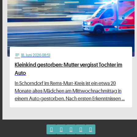
18
. Juni 2026 08:51
notes
Kleinkind gestorben: Mutter vergisst Tochter im
Auto
In Schorndorf im Rems-Murr-Kreis ist ein etwa 20
Monate altes Mädchen am Mittwochnachmittag in
einem Auto gestorben. Nach ersten Erkenntnissen …