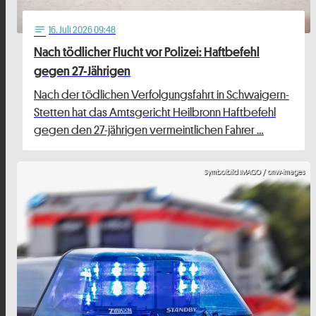
16
. Juli 2026 09:48
notes
Nach tödlicher Flucht vor Polizei: Haftbefehl
gegen 27-Jährigen
Nach der tödlichen Verfolgungsfahrt in Schwaigern-
Stetten hat das Amtsgericht Heilbronn Haftbefehl
gegen den 27-jährigen vermeintlichen Fahrer …
Symbolbild IMAGO / onw-images