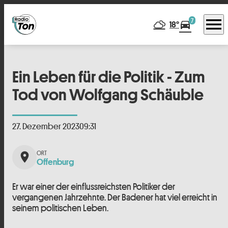
menu
7
directions_car
18°
Ein Leben für die Politik - Zum
Tod von Wolfgang Schäuble
27. Dezember 2023
09:31
place
Offenburg
Er war einer der einflussreichsten Politiker der
vergangenen Jahrzehnte. Der Badener hat viel erreicht in
seinem politischen Leben.