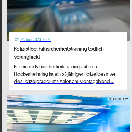
24
. Juni 2026 09:04
notes
Polizist bei Fahrsicherheitstraining tödlich
verunglückt
Bei einem Fahrsicherheitstraining auf dem
Hockenheimring ist ein 53-jähriger Polizeibeamter
des Polizeipräsidiums Aalen am Montagabend …
Camilo Jimenez