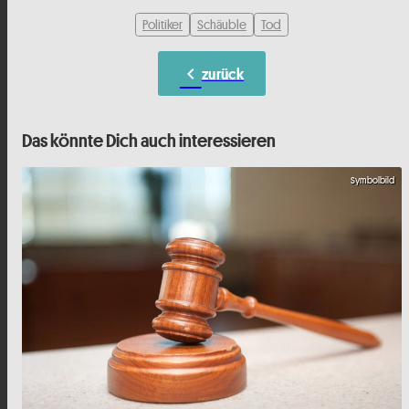
Politiker
Schäuble
Tod
chevron_left
zurück
Das könnte Dich auch interessieren
Symbolbild