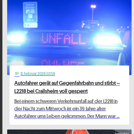
11
. Februar 2026 07:59
notes
Autofahrer gerät auf Gegenfahrbahn und stirbt –
L2218 bei Crailsheim voll gesperrt
Bei einem schweren Verkehrsunfall auf der L2218 in
der Nacht zum Mittwoch ist ein 39 Jahre alter
Autofahrer ums Leben gekommen. Der Mann war …
Symbolbild