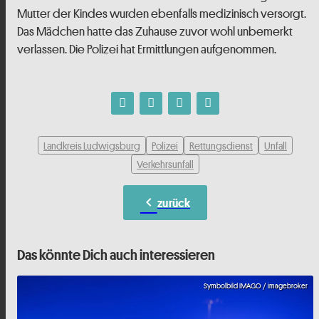
Mutter der Kindes wurden ebenfalls medizinisch versorgt.
Das Mädchen hatte das Zuhause zuvor wohl unbemerkt
verlassen. Die Polizei hat Ermittlungen aufgenommen.
Landkreis Ludwigsburg
Polizei
Rettungsdienst
Unfall
Verkehrsunfall
chevron_left
zurück
Das könnte Dich auch interessieren
Symbolbild IMAGO / imagebroker