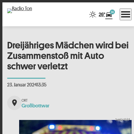
menu
14
directions_car
26°
Dreijähriges Mädchen wird bei
Zusammenstoß mit Auto
schwer verletzt
23. Januar 2024
13:35
place
Großbottwar
Symbolbild