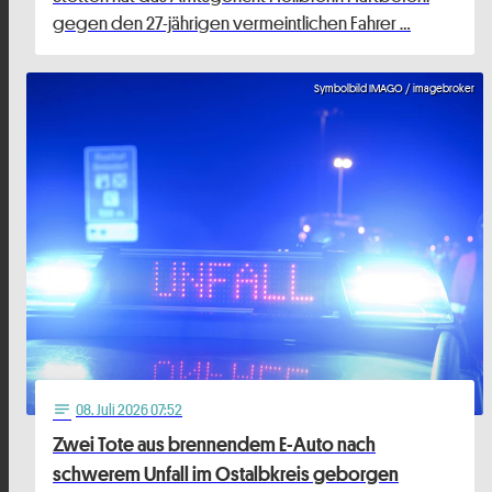
gegen den 27-jährigen vermeintlichen Fahrer …
Symbolbild IMAGO / imagebroker
08
. Juli 2026 07:52
notes
Zwei Tote aus brennendem E-Auto nach
schwerem Unfall im Ostalbkreis geborgen