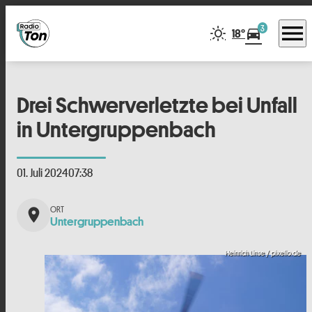
menu
3
directions_car
18°
Drei Schwerverletzte bei Unfall
in Untergruppenbach
01. Juli 2024
07:38
place
Untergruppenbach
Heinrich Linse / pixelio.de