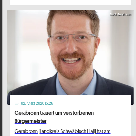
Stadt Gerabronn
02
. März 2026 15:26
notes
Gerabronn trauert um verstorbenen
Bürgermeister
Gerabronn (Landkreis Schwäbisch Hall) hat am