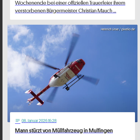
Wochenende bei einer offiziellen Trauerfeier ihrem
verstorbenen Bürgermeister Christian Mauch …
Heinrich Linse / pixelio.de
08
. Januar 2026 16:28
notes
Mann stürzt von Müllfahrzeug in Mulfingen