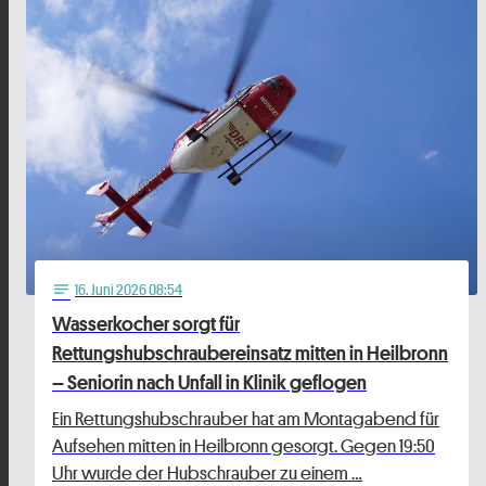
16
. Juni 2026 08:54
notes
Wasserkocher sorgt für
Rettungshubschraubereinsatz mitten in Heilbronn
– Seniorin nach Unfall in Klinik geflogen
Ein Rettungshubschrauber hat am Montagabend für
Aufsehen mitten in Heilbronn gesorgt. Gegen 19:50
Uhr wurde der Hubschrauber zu einem …