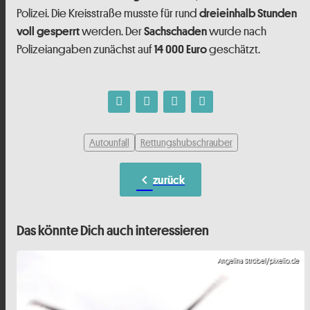
Polizei. Die Kreisstraße musste für rund
dreieinhalb Stunden
werden. Der
wurde nach
voll gesperrt
Sachschaden
Polizeiangaben zunächst auf
geschätzt.
14 000 Euro
Autounfall
Rettungshubschrauber
chevron_left
zurück
Das könnte Dich auch interessieren
Angelina Ströbel/pixelio.de