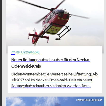
08
. Juli 2026 07:48
notes
Neuer Rettungshubschrauber für den Neckar-
Odenwald-Kreis
Baden-Württemberg erweitert seine Luftrettung: Ab
Juli 2027 soll im Neckar-Odenwald-Kreis ein neuer
Rettungshubschrauber stationiert werden. Der …
Heinrich Linse / pixelio.de