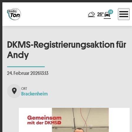
menu
14
directions_car
26°
DKMS-Registrierungsaktion für
Andy
24. Februar 2026
13:13
place
Brackenheim