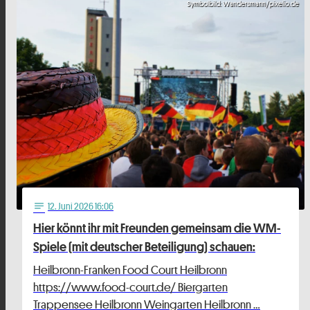
Symbolbild: Wandersmann/pixelio.de
12
. Juni 2026 16:06
notes
Hier könnt ihr mit Freunden gemeinsam die WM-
Spiele (mit deutscher Beteiligung) schauen:
Heilbronn-Franken Food Court Heilbronn
https://www.food-court.de/ Biergarten
Trappensee Heilbronn Weingarten Heilbronn …