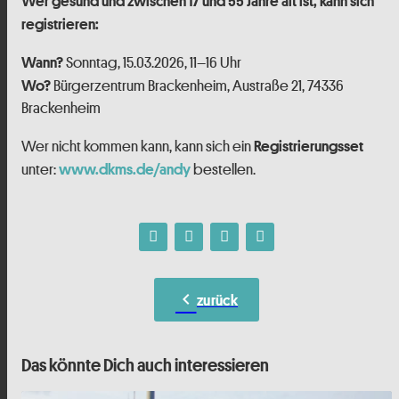
Wer gesund und zwischen 17 und 55 Jahre alt ist, kann sich
registrieren:
Sonntag, 15.03.2026, 11–16 Uhr
Wann?
Bürgerzentrum Brackenheim, Austraße 21, 74336
Wo?
Brackenheim
Wer nicht kommen kann, kann sich ein
Registrierungsset
unter:
bestellen.
www.dkms.de/andy
chevron_left
zurück
Das könnte Dich auch interessieren