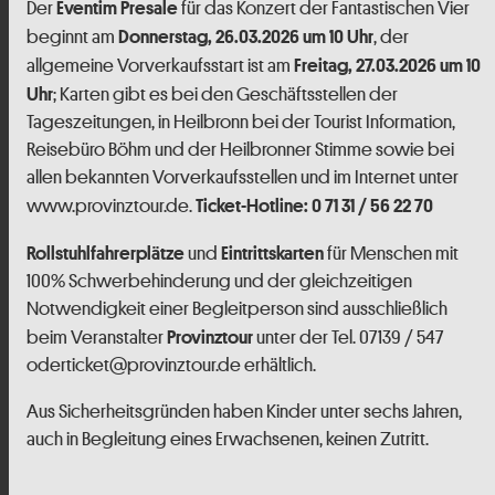
Der
für das Konzert der Fantastischen Vier
Eventim Presale
beginnt am
, der
Donnerstag, 26.03.2026 um 10 Uhr
allgemeine Vorverkaufsstart ist am
Freitag, 27.03.2026 um 10
; Karten gibt es bei den Geschäftsstellen der
Uhr
Tageszeitungen, in Heilbronn bei der Tourist Information,
Reisebüro Böhm und der Heilbronner Stimme sowie bei
allen bekannten Vorverkaufsstellen und im Internet unter
www.provinztour.de.
Ticket-Hotline: 0 71 31 / 56 22 70
und
für Menschen mit
Rollstuhlfahrerplätze
Eintrittskarten
100% Schwerbehinderung und der gleichzeitigen
Notwendigkeit einer Begleitperson sind ausschließlich
beim Veranstalter
unter der Tel. 07139 / 547
Provinztour
oderticket@provinztour.de erhältlich.
Aus Sicherheitsgründen haben Kinder unter sechs Jahren,
auch in Begleitung eines Erwachsenen, keinen Zutritt.