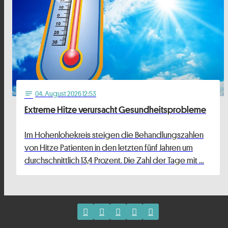
04
. August 2026 12:53
notes
Extreme Hitze verursacht Gesundheitsprobleme
Im Hohenlohekreis steigen die Behandlungszahlen
von Hitze Patienten in den letzten fünf Jahren um
durchschnittlich 13,4 Prozent. Die Zahl der Tage mit …