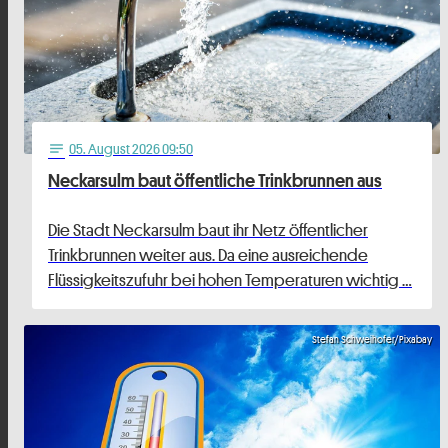
05
. August 2026 09:50
notes
Neckarsulm baut öffentliche Trinkbrunnen aus
Die Stadt Neckarsulm baut ihr Netz öffentlicher
Trinkbrunnen weiter aus. Da eine ausreichende
Flüssigkeitszufuhr bei hohen Temperaturen wichtig …
Stefan Schweihofer/Pixabay