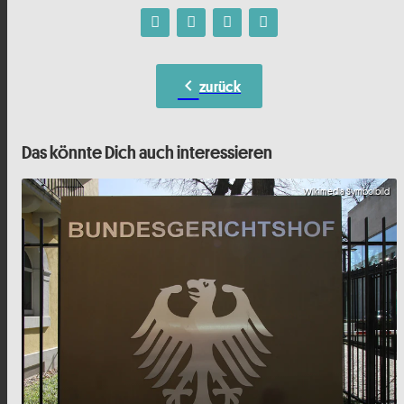
chevron_left
zurück
Das könnte Dich auch interessieren
Wikimedia Symbolbild