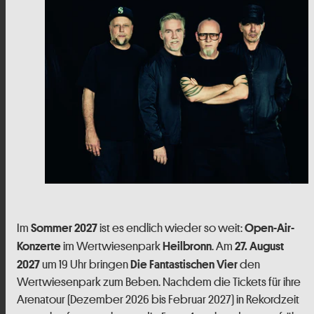
Im
ist es endlich wieder so weit:
Sommer 2027
Open-Air-
im Wertwiesenpark
. Am
Konzerte
Heilbronn
27. August
um 19 Uhr bringen
den
2027
Die Fantastischen Vier
Wertwiesenpark zum Beben. Nachdem die Tickets für ihre
Arenatour (Dezember 2026 bis Februar 2027) in Rekordzeit