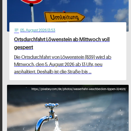
05
. August 2026 13:53
notes
Ortsdurchfahrt Löwenstein ab Mittwoch voll
gesperrt
Die Ortsdurchfahrt von Löwenstein (B39) wird ab
Mittwoch, den 5. August 2026 ab 13 Uhr, neu
asphaltiert. Deshalb ist die Straße bis …
https://pixabay.com/de/photos/wasserhahn-waschbecken-tippen-3240211/