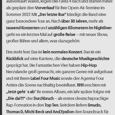
ausverkauft waren, legen die Fanta 4 nach und starten früher
als geplant den
für ihre Open-Air-Termine im
Vorverkauf
Sommer 2027. Mit
kündigt die Band eine
„Der letzte Bus“
ganz besondere Tour an. Nach
, mehr als
über 30 Jahren
und
tausend Konzerten
unzähligen Kilometern im Nightliner
geht es ein letztes Mal auf
– mit neuer Show,
große Reise
großer Bühne und allem, was dazugehört.
Eins steht fest: Das ist
. Das ist ein
kein normales Konzert
auf eine Karriere, die
Rückblick
deutsche Musikgeschichte
geprägt hat. Die Fantastischen Vier haben
Hip-Hop
hierzulande groß gemacht, ein ganzes Genre mit aufgebaut
und mit ihrem
sowie der Agentur Four
Label Four Music
Artists die Szene nachhaltig beeinflusst.
erschien mit
1991
“ ihr erstes Album, ein Jahr später folgte mit
„Jetzt geht´s ab
der
– als erstes deutschsprachige
„Die da!?!“
Durchbruch
Rap-Formation in den
. Seitdem liefern
Top Ten
Smudo,
den Soundtrack für
Thomas D, Michi Beck und And.Ypsilon