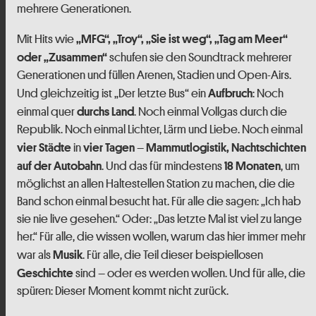
mehrere Generationen.
Mit Hits wie
„MFG“, „Troy“, „Sie ist weg“, „Tag am Meer“
schufen sie den Soundtrack mehrerer
oder „Zusammen“
Generationen und füllen Arenen, Stadien und Open-Airs.
Und gleichzeitig ist „Der letzte Bus“ ein
: Noch
Aufbruch
einmal quer
. Noch einmal Vollgas durch die
durchs Land
Republik. Noch einmal Lichter, Lärm und Liebe. Noch einmal
in
–
vier Städte
vier Tagen
Mammutlogistik, Nachtschichten
. Und das für mindestens
, um
auf der Autobahn
18 Monaten
möglichst an allen Haltestellen Station zu machen, die die
Band schon einmal besucht hat. Für alle die sagen: „Ich hab
sie nie live gesehen.“ Oder: „Das letzte Mal ist viel zu lange
her.“ Für alle, die wissen wollen, warum das hier immer mehr
war als
. Für alle, die Teil dieser beispiellosen
Musik
sind – oder es werden wollen. Und für alle, die
Geschichte
spüren: Dieser Moment kommt nicht zurück.