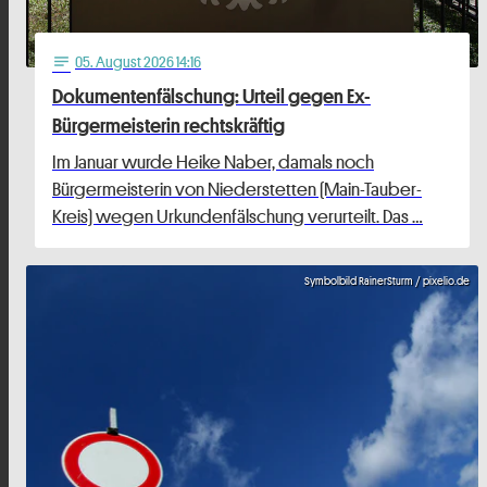
05
. August 2026 14:16
notes
Dokumentenfälschung: Urteil gegen Ex-
Bürgermeisterin rechtskräftig
Im Januar wurde Heike Naber, damals noch
Bürgermeisterin von Niederstetten (Main-Tauber-
Kreis) wegen Urkundenfälschung verurteilt. Das …
Symbolbild RainerSturm / pixelio.de