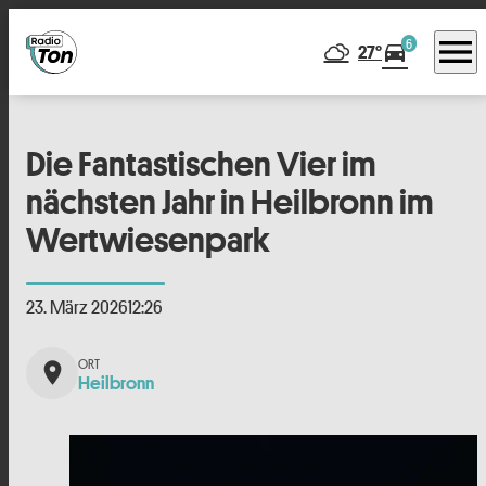
menu
6
directions_car
27°
Die Fantastischen Vier im
nächsten Jahr in Heilbronn im
Wertwiesenpark
23. März 2026
12:26
place
Heilbronn