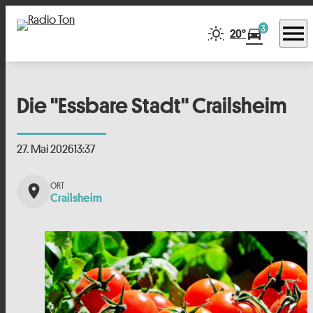
menu
3
directions_car
20°
Die "Essbare Stadt" Crailsheim
27. Mai 2026
13:37
place
Crailsheim