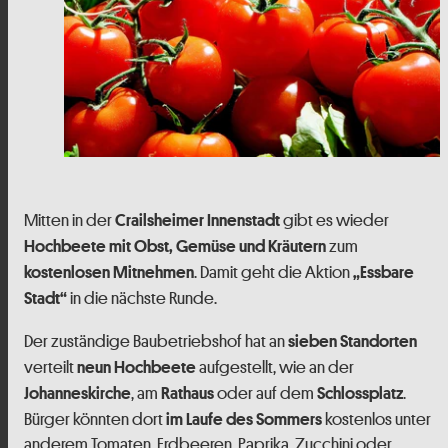
Mitten in der
gibt es wieder
Crailsheimer Innenstadt
zum
Hochbeete mit Obst, Gemüse und Kräutern
. Damit geht die Aktion
kostenlosen Mitnehmen
„Essbare
in die nächste Runde.
Stadt“
Der zuständige Baubetriebshof hat an
sieben Standorten
verteilt
aufgestellt, wie an der
neun Hochbeete
, am
oder auf dem
.
Johanneskirche
Rathaus
Schlossplatz
Bürger könnten dort
kostenlos unter
im Laufe des Sommers
anderem Tomaten, Erdbeeren, Paprika, Zucchini oder