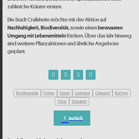
zahlreiche Kräuter ernten.
Die Stadt Crailsheim möchte mit der Aktion auf
sowie einen
Nachhaltigkeit, Biodiversität,
bewussten
fördern. Über das Jahr hinweg
Umgang mit Lebensmitteln
sind weitere Pflanzaktionen und ähnliche Angebote
geplant.
Biodiversität
Ernten
Essen
Gemüse
Gesund
Kochen
Obst
Tomaten
chevron_left
zurück