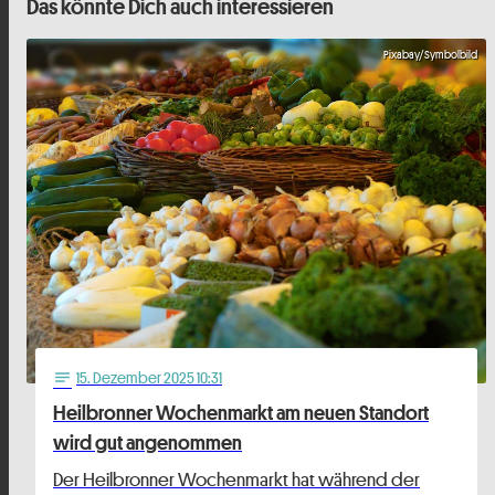
Das könnte Dich auch interessieren
Pixabay/Symbolbild
15
. Dezember 2025 10:31
notes
Heilbronner Wochenmarkt am neuen Standort
wird gut angenommen
Der Heilbronner Wochenmarkt hat während der