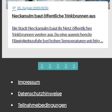
05
. August 2026 09:50
notes
Neckarsulm baut öffentliche Trinkbrunnen aus
Die Stadt Neckarsulm baut ihr Netz öffentlicher
Trinkbrunnen weiter aus. Da eine ausreichende
Flüssigkeitszufuhr bei hohen Temperaturen wichtig …
Impressum
Datenschutzhinweise
Teilnahmebedingungen