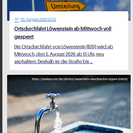
05
. August 2026 13:53
notes
Ortsdurchfahrt Löwenstein ab Mittwoch voll
gesperrt
Die Ortsdurchfahrt von Löwenstein (B39) wird ab
Mittwoch, den 5. August 2026 ab 13 Uhr, neu
asphaltiert. Deshalb ist die Straße bis …
https://pixabay.com/de/photos/wasserhahn-waschbecken-tippen-3240211/