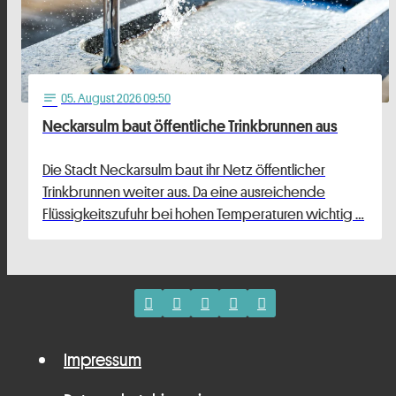
05
. August 2026 09:50
notes
Neckarsulm baut öffentliche Trinkbrunnen aus
Die Stadt Neckarsulm baut ihr Netz öffentlicher
Trinkbrunnen weiter aus. Da eine ausreichende
Flüssigkeitszufuhr bei hohen Temperaturen wichtig …
Impressum