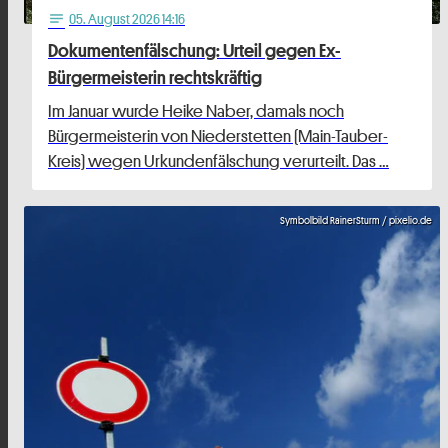
05
. August 2026 14:16
notes
Dokumentenfälschung: Urteil gegen Ex-
Bürgermeisterin rechtskräftig
Im Januar wurde Heike Naber, damals noch
Bürgermeisterin von Niederstetten (Main-Tauber-
Kreis) wegen Urkundenfälschung verurteilt. Das …
Symbolbild RainerSturm / pixelio.de