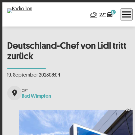
menu
17
directions_car
27°
Deutschland-Chef von Lidl tritt
zurück
19. September 2023
08:04
place
Bad Wimpfen
Lidl