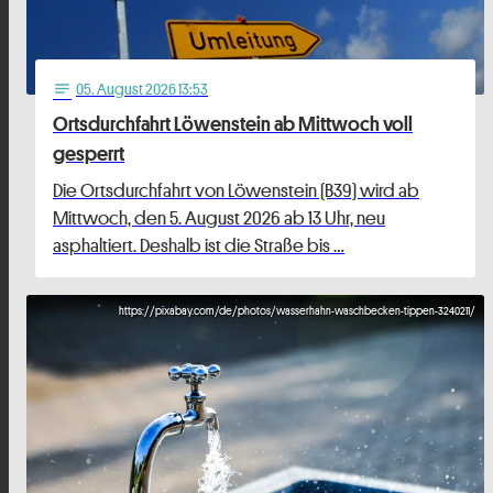
05
. August 2026 13:53
notes
Ortsdurchfahrt Löwenstein ab Mittwoch voll
gesperrt
Die Ortsdurchfahrt von Löwenstein (B39) wird ab
Mittwoch, den 5. August 2026 ab 13 Uhr, neu
asphaltiert. Deshalb ist die Straße bis …
https://pixabay.com/de/photos/wasserhahn-waschbecken-tippen-3240211/