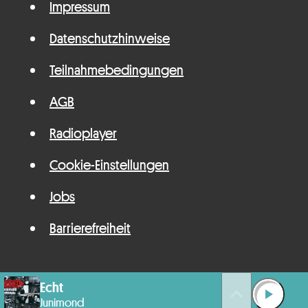
Impressum
Datenschutzhinweise
Teilnahmebedingungen
AGB
Radioplayer
Cookie-Einstellungen
Jobs
Barrierefreiheit
Echt
queue_music
play_arrow
Junimond