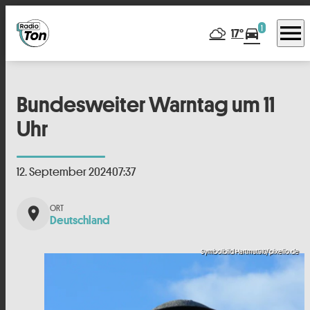
menu
1
directions_car
17°
Bundesweiter Warntag um 11
Uhr
12. September 2024
07:37
place
Deutschland
Symbolbild Hartmut910/pixelio.de