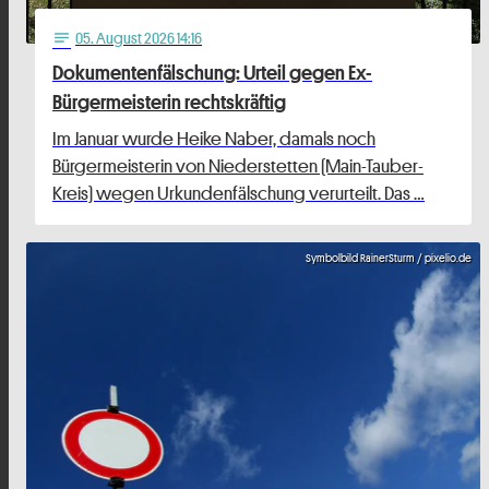
05
. August 2026 14:16
notes
Dokumentenfälschung: Urteil gegen Ex-
Bürgermeisterin rechtskräftig
Im Januar wurde Heike Naber, damals noch
Bürgermeisterin von Niederstetten (Main-Tauber-
Kreis) wegen Urkundenfälschung verurteilt. Das …
Symbolbild RainerSturm / pixelio.de