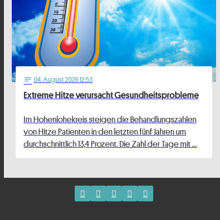
04
. August 2026 12:53
notes
Extreme Hitze verursacht Gesundheitsprobleme
Im Hohenlohekreis steigen die Behandlungszahlen
von Hitze Patienten in den letzten fünf Jahren um
durchschnittlich 13,4 Prozent. Die Zahl der Tage mit …