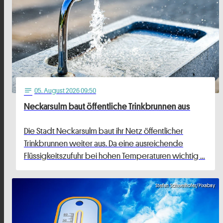
05
. August 2026 09:50
notes
Neckarsulm baut öffentliche Trinkbrunnen aus
Die Stadt Neckarsulm baut ihr Netz öffentlicher
Trinkbrunnen weiter aus. Da eine ausreichende
Flüssigkeitszufuhr bei hohen Temperaturen wichtig …
Stefan Schweihofer/Pixabay