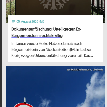
05
. August 2026 14:16
notes
Dokumentenfälschung: Urteil gegen Ex-
Bürgermeisterin rechtskräftig
Im Januar wurde Heike Naber, damals noch
Bürgermeisterin von Niederstetten (Main-Tauber-
Kreis) wegen Urkundenfälschung verurteilt. Das …
Symbolbild RainerSturm / pixelio.de