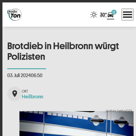
menu
12
directions_car
30°
Brotdieb in Heilbronn würgt
Polizisten
03. Juli 2024
06:50
place
Heilbronn
pixabay, Symbolbild