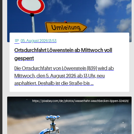
05
. August 2026 13:53
notes
Ortsdurchfahrt Löwenstein ab Mittwoch voll
gesperrt
Die Ortsdurchfahrt von Löwenstein (B39) wird ab
Mittwoch, den 5. August 2026 ab 13 Uhr, neu
asphaltiert. Deshalb ist die Straße bis …
https://pixabay.com/de/photos/wasserhahn-waschbecken-tippen-3240211/