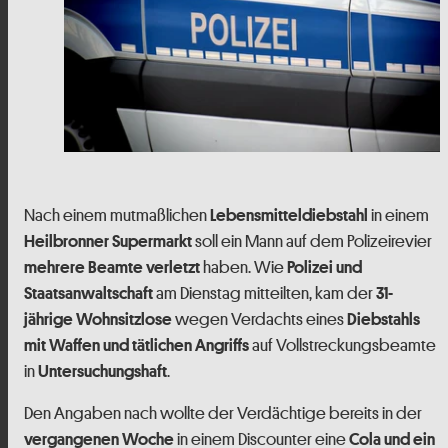
Nach einem mutmaßlichen
in einem
Lebensmitteldiebstahl
soll ein Mann auf dem Polizeirevier
Heilbronner Supermarkt
haben. Wie
mehrere Beamte verletzt
Polizei und
am Dienstag mitteilten, kam der
Staatsanwaltschaft
31-
wegen Verdachts eines
jährige Wohnsitzlose
Diebstahls
auf Vollstreckungsbeamte
mit Waffen und tätlichen Angriffs
in
.
Untersuchungshaft
Den Angaben nach wollte der Verdächtige bereits in der
in einem Discounter eine
vergangenen Woche
Cola und ein