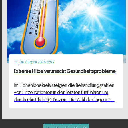
04
. August 2026 12:53
notes
Extreme Hitze verursacht Gesundheitsprobleme
Im Hohenlohekreis steigen die Behandlungszahlen
von Hitze Patienten in den letzten fünf Jahren um
durchschnittlich 13,4 Prozent. Die Zahl der Tage mit …