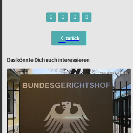
chevron_left
zurück
Das könnte Dich auch interessieren
Wikimedia Symbolbild