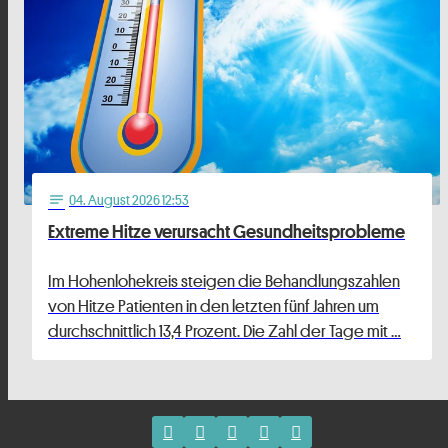
04
. August 2026 12:53
notes
Extreme Hitze verursacht Gesundheitsprobleme
Im Hohenlohekreis steigen die Behandlungszahlen
von Hitze Patienten in den letzten fünf Jahren um
durchschnittlich 13,4 Prozent. Die Zahl der Tage mit …