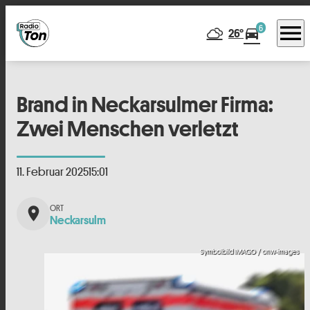
menu
6
directions_car
26°
Brand in Neckarsulmer Firma:
Zwei Menschen verletzt
11. Februar 2025
15:01
place
Neckarsulm
Symbolbild IMAGO / onw-images