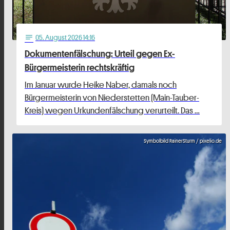
05
. August 2026 14:16
notes
Dokumentenfälschung: Urteil gegen Ex-
Bürgermeisterin rechtskräftig
Im Januar wurde Heike Naber, damals noch
Bürgermeisterin von Niederstetten (Main-Tauber-
Kreis) wegen Urkundenfälschung verurteilt. Das …
Symbolbild RainerSturm / pixelio.de