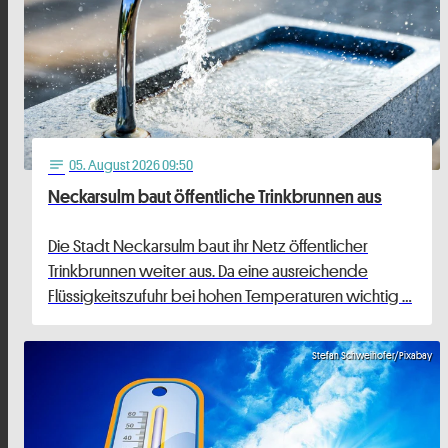
05
. August 2026 09:50
notes
Neckarsulm baut öffentliche Trinkbrunnen aus
Die Stadt Neckarsulm baut ihr Netz öffentlicher
Trinkbrunnen weiter aus. Da eine ausreichende
Flüssigkeitszufuhr bei hohen Temperaturen wichtig …
Stefan Schweihofer/Pixabay