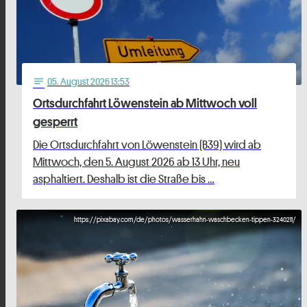
05
. August 2026 13:53
notes
Ortsdurchfahrt Löwenstein ab Mittwoch voll
gesperrt
Die Ortsdurchfahrt von Löwenstein (B39) wird ab
Mittwoch, den 5. August 2026 ab 13 Uhr, neu
asphaltiert. Deshalb ist die Straße bis …
https://pixabay.com/de/photos/wasserhahn-waschbecken-tippen-3240211/