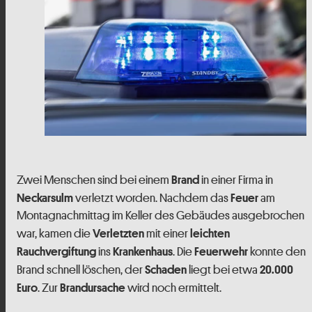
Zwei Menschen sind bei einem
in einer Firma in
Brand
verletzt worden. Nachdem das
am
Neckarsulm
Feuer
Montagnachmittag im Keller des Gebäudes ausgebrochen
war, kamen die
mit einer
Verletzten
leichten
ins
. Die
konnte den
Rauchvergiftung
Krankenhaus
Feuerwehr
Brand schnell löschen, der
liegt bei etwa
Schaden
20.000
. Zur
wird noch ermittelt.
Euro
Brandursache