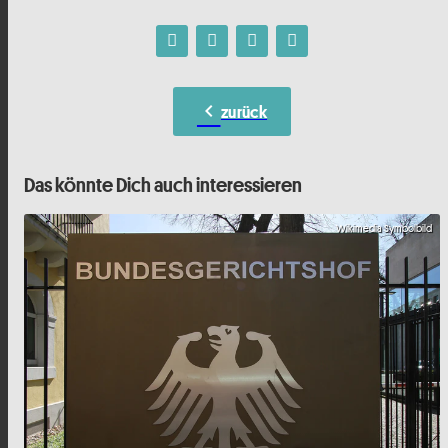
chevron_left
zurück
Das könnte Dich auch interessieren
Wikimedia Symbolbild