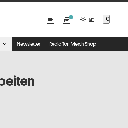
1
videocam
directions_car
search
13°
Newsletter
Radio Ton Merch Shop
rbeiten