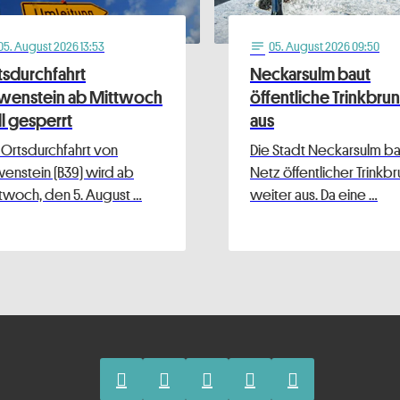
05
. August 2026 13:53
05
. August 2026 09:50
notes
tsdurchfahrt
Neckarsulm baut
wenstein ab Mittwoch
öffentliche Trinkbru
ll gesperrt
aus
 Ortsdurchfahrt von
Die Stadt Neckarsulm bau
enstein (B39) wird ab
Netz öffentlicher Trinkb
twoch, den 5. August …
weiter aus. Da eine …