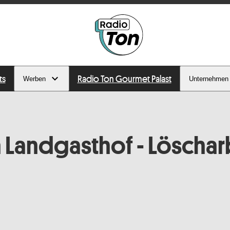
ts
Radio Ton Gourmet Palast
Werben
Unternehmen
n Landgasthof - Löscha