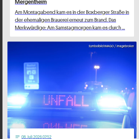
Mergentheim
Am Montagabend kam es in der Boxberger Straße in
der ehemaligen Brauerei erneut zum Brand. Das
Merkwürdige: Am Samstagmorgen kam es durch …
Symbolbild IMAGO / imagebroker
08
. Juli 2026 07:52
notes