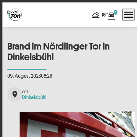
menu
1
directions_car
18°
Brand im Nördlinger Tor in
Dinkelsbühl
09. August 2023
08:26
place
Dinkelsbühl
pixabay