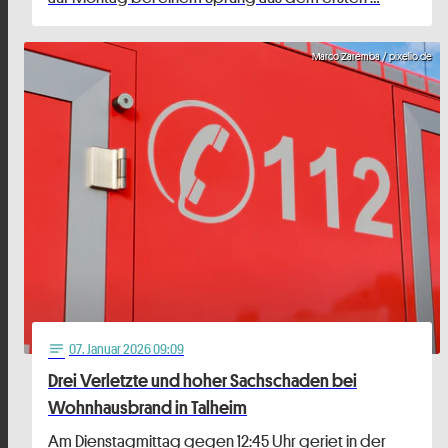
Marco Zaremba / pixelio.de
07
. Januar 2026 09:09
notes
Drei Verletzte und hoher Sachschaden bei
Wohnhausbrand in Talheim
Am Dienstagmittag gegen 12:45 Uhr geriet in der