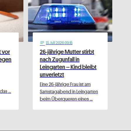
13
. Juli 2026 09:16
notes
t vor
26-jährige Mutter stirbt
gegen
nach Zugunfall in
Leingarten – Kind bleibt
unverletzt
Eine 26-jährige Frau ist am
 das …
Samstagabend in Leingarten
beim Überqueren eines …