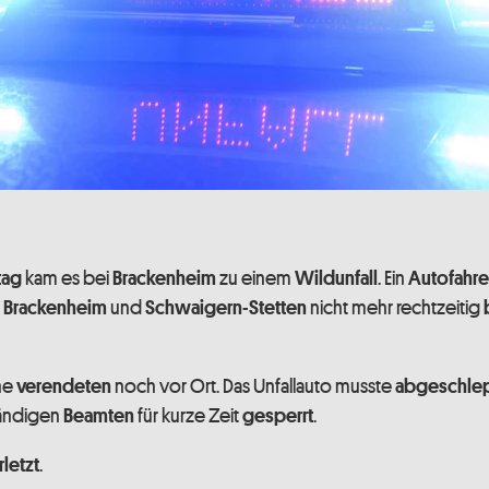
kam es bei
zu einem
. Ein
tag
Brackenheim
Wildunfall
Autofahre
n
und
nicht mehr rechtzeitig
Brackenheim
Schwaigern-Stetten
ne
noch vor Ort. Das Unfallauto musste
verendeten
abgeschle
ändigen
für kurze Zeit
.
Beamten
gesperrt
.
letzt