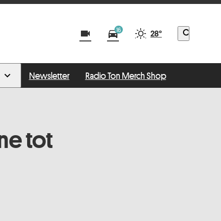
16
videocam
directions_car
search
28°
Newsletter
Radio Ton Merch Shop
ne tot