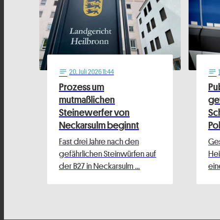
20
. Juli 2026 11:44
notes
notes
Prozess um
Pu
mutmaßlichen
ge
Steinewerfer von
Sc
Neckarsulm beginnt
Pol
Fast drei Jahre nach den
Ges
gefährlichen Steinwürfen auf
Hei
der B27 in Neckarsulm …
ein