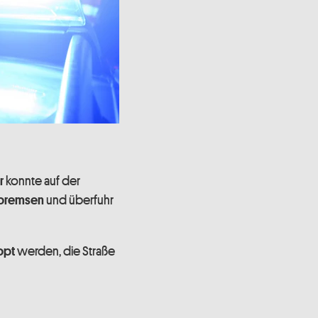
konnte auf der
r
und überfuhr
bremsen
werden, die Straße
ppt