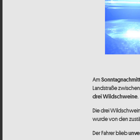
Am
Sonntagnachmit
Landstraße zwische
.
drei Wildschweine
Die drei Wildschwei
wurde von den zust
Der Fahrer blieb
unver