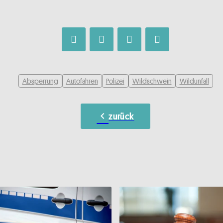
Absperrung
Autofahren
Polizei
Wildschwein
Wildunfall
chevron_left
zurück