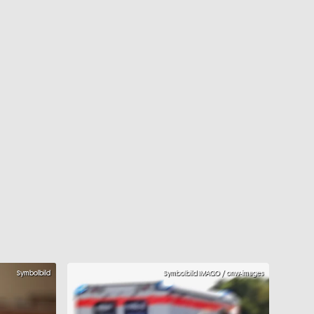
Symbolbild
Symbolbild IMAGO / onw-images