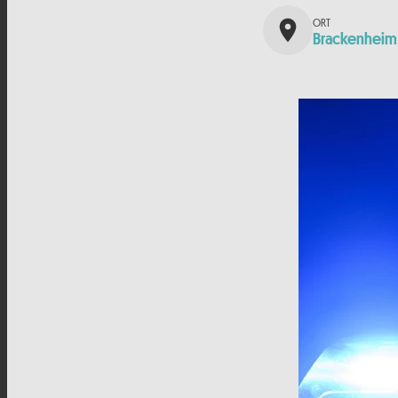
place
Brackenheim