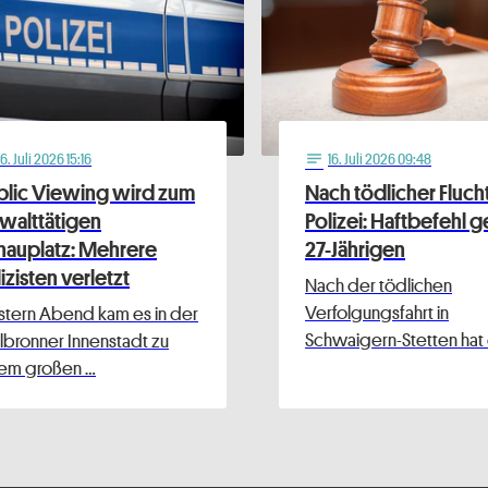
16
. Juli 2026 15:16
16
. Juli 2026 09:48
notes
blic Viewing wird zum
Nach tödlicher Fluch
walttätigen
Polizei: Haftbefehl 
hauplatz: Mehrere
27-Jährigen
izisten verletzt
Nach der tödlichen
Verfolgungsfahrt in
tern Abend kam es in der
Schwaigern-Stetten hat
lbronner Innenstadt zu
em großen …