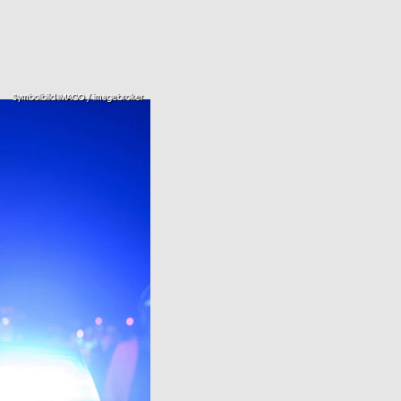
Symbolbild IMAGO / imagebroker