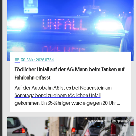
30
. März 2026 07:54
notes
Tödlicher Unfall auf der A6: Mann beim Tanken auf
Fahrbahn erfasst
Auf der Autobahn A6 ist es bei Neuenstein am
Sonntagabend zu einem tödlichen Unfall
gekommen. Ein 35-Jähriger wurde gegen 20 Uhr …
Symbolbild Petra Bork/pixelio.de