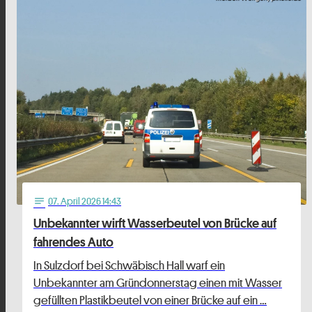
07
. April 2026 14:43
notes
Unbekannter wirft Wasserbeutel von Brücke auf
fahrendes Auto
In Sulzdorf bei Schwäbisch Hall warf ein
Unbekannter am Gründonnerstag einen mit Wasser
gefüllten Plastikbeutel von einer Brücke auf ein …