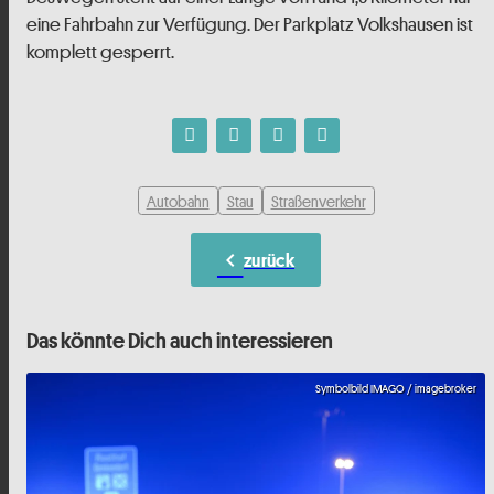
eine Fahrbahn zur Verfügung. Der Parkplatz Volkshausen ist
komplett gesperrt.
Autobahn
Stau
Straßenverkehr
chevron_left
zurück
Das könnte Dich auch interessieren
Symbolbild IMAGO / imagebroker