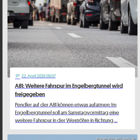
22
. April 2026 09:07
notes
A81: Weitere Fahrspur im Engelbergtunnel wird
freigegeben
Pendler auf der A81 können etwas aufatmen: Im
Engelbergtunnel soll am Samstagvormittag eine
weitere Fahrspur in der Weströhre in Richtung …
Thorben Wengert/pixelio.de