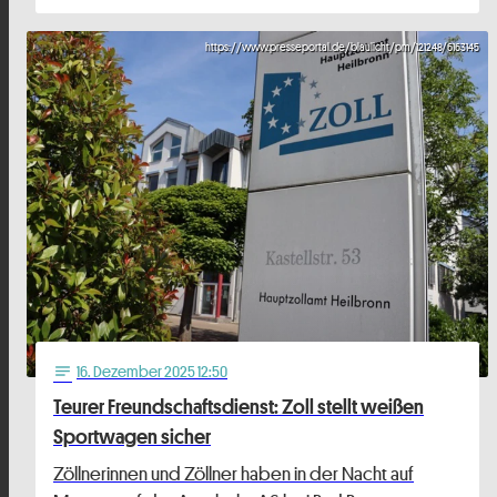
https://www.presseportal.de/blaulicht/pm/121248/6163145
16
. Dezember 2025 12:50
notes
Teurer Freundschaftsdienst: Zoll stellt weißen
Sportwagen sicher
Zöllnerinnen und Zöllner haben in der Nacht auf