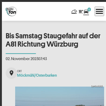
menu
6
directions_car
18°
Bis Samstag Staugefahr auf der
A81 Richtung Würzburg
02. November 2023
07:43
place
Möckmühl/Osterburken
Symbolbild