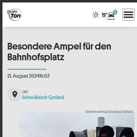
menu
3
directions_car
19°
Besondere Ampel für den
Bahnhofsplatz
21. August 2024
16:03
place
Schwäbisch Gmünd
Stadtverwaltung Schwäbisch Gmünd