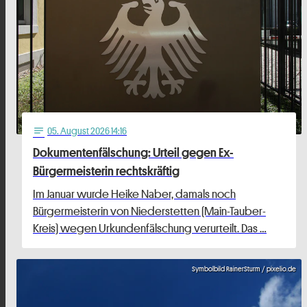
05
. August 2026 14:16
notes
Dokumentenfälschung: Urteil gegen Ex-
Bürgermeisterin rechtskräftig
Im Januar wurde Heike Naber, damals noch
Bürgermeisterin von Niederstetten (Main-Tauber-
Kreis) wegen Urkundenfälschung verurteilt. Das …
Symbolbild RainerSturm / pixelio.de