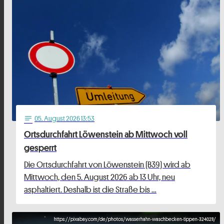
05
. August 2026 13:53
notes
Ortsdurchfahrt Löwenstein ab Mittwoch voll
gesperrt
Die Ortsdurchfahrt von Löwenstein (B39) wird ab
Mittwoch, den 5. August 2026 ab 13 Uhr, neu
asphaltiert. Deshalb ist die Straße bis …
https://pixabay.com/de/photos/wasserhahn-waschbecken-tippen-3240211/