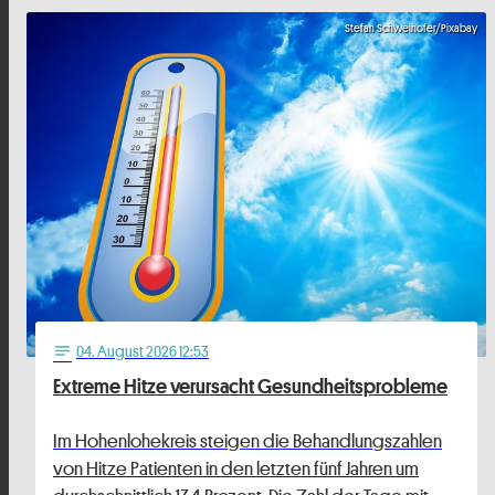
Stefan Schweihofer/Pixabay
04
. August 2026 12:53
notes
Extreme Hitze verursacht Gesundheitsprobleme
Im Hohenlohekreis steigen die Behandlungszahlen
von Hitze Patienten in den letzten fünf Jahren um