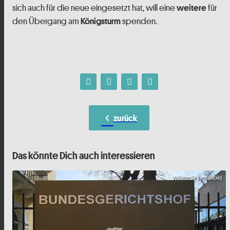
sich auch für die neue eingesetzt hat, will eine
für
weitere
den Übergang am
spenden.
Königsturm
chevron_left
zurück
Das könnte Dich auch interessieren
Wikimedia Symbolbild