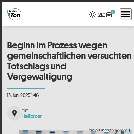
menu
2
directions_car
20°
Beginn im Prozess wegen
gemeinschaftlichen versuchten
Totschlags und
Vergewaltigung
13. Juni 2025
11:46
place
Heilbronn
Peter Schmelzle (CC BY-SA 3.0 DE)