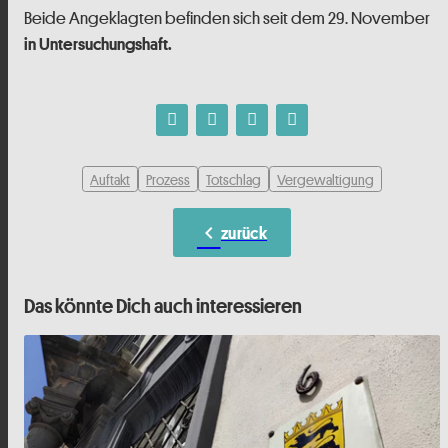
Beide Angeklagten befinden sich seit dem 29. November
in Untersuchungshaft.
Auftakt
Prozess
Totschlag
Vergewaltigung
chevron_left
zurück
Das könnte Dich auch interessieren