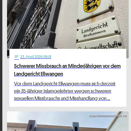
23
. April 2026 09:01
notes
Schwerer Missbrauch an Minderjährigen vor dem
Landgericht Ellwangen
Vor dem Landgericht Ellwangen muss sich derzeit
ein 35-jähriger Islamgelehrter wegen schweren
sexuellen Missbrauchs und Misshandlung von …
Tobias Zimmermann/Radio Ton