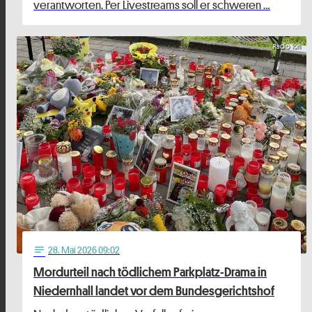
verantworten. Per Livestreams soll er schweren …
Radio Ton
28
. Mai 2026 09:02
notes
Mordurteil nach tödlichem Parkplatz-Drama in
Niedernhall landet vor dem Bundesgerichtshof