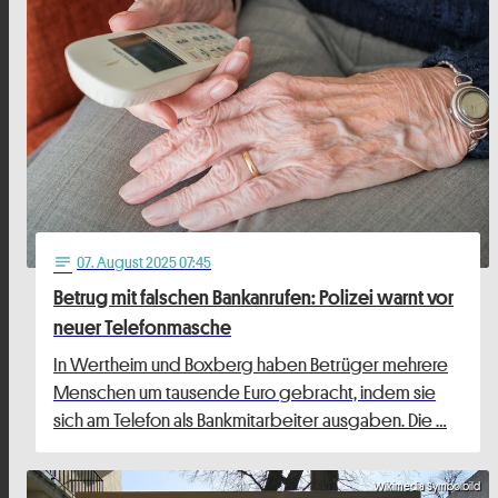
07
. August 2025 07:45
notes
Betrug mit falschen Bankanrufen: Polizei warnt vor
neuer Telefonmasche
In Wertheim und Boxberg haben Betrüger mehrere
Menschen um tausende Euro gebracht, indem sie
sich am Telefon als Bankmitarbeiter ausgaben. Die …
Wikimedia Symbolbild