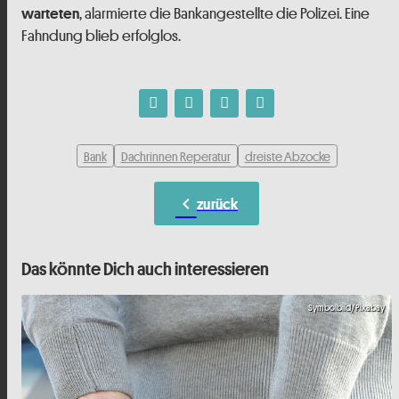
, alarmierte die Bankangestellte die Polizei. Eine
warteten
Fahndung blieb erfolglos.
Bank
Dachrinnen Reperatur
dreiste Abzocke
chevron_left
zurück
Das könnte Dich auch interessieren
Symbolbild/Pixabay