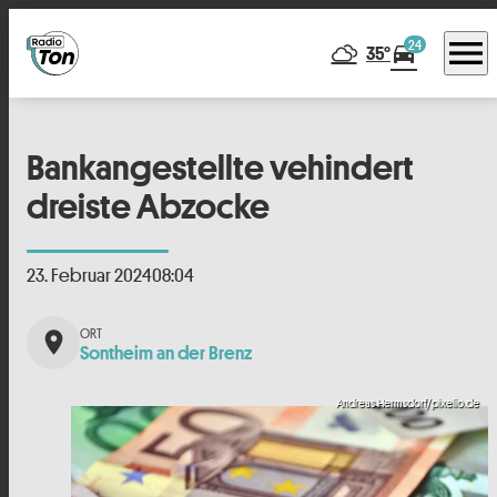
menu
24
directions_car
35°
Bankangestellte vehindert
dreiste Abzocke
23. Februar 2024
08:04
place
Sontheim an der Brenz
Andreas Hermsdorf/pixelio.de