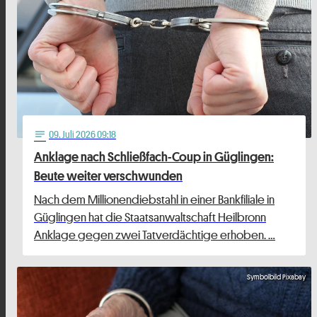
09
. Juli 2026 09:18
notes
Anklage nach Schließfach-Coup in Güglingen:
Beute weiter verschwunden
Nach dem Millionendiebstahl in einer Bankfiliale in
Güglingen hat die Staatsanwaltschaft Heilbronn
Anklage gegen zwei Tatverdächtige erhoben. …
Symbolbild Pixabay