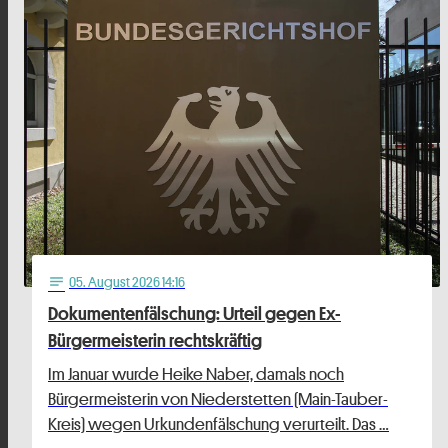
05
. August 2026 14:16
notes
Dokumentenfälschung: Urteil gegen Ex-
Bürgermeisterin rechtskräftig
Im Januar wurde Heike Naber, damals noch
Bürgermeisterin von Niederstetten (Main-Tauber-
Kreis) wegen Urkundenfälschung verurteilt. Das …