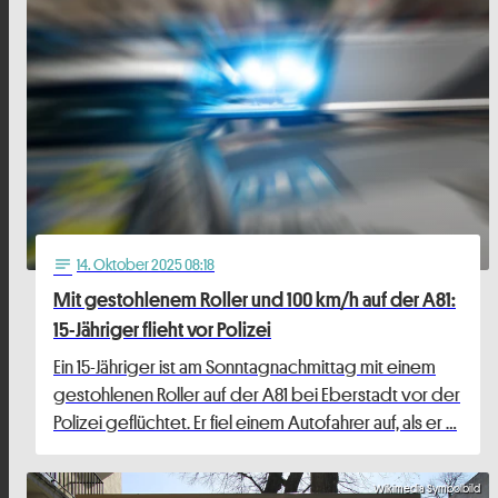
14
. Oktober 2025 08:18
notes
Mit gestohlenem Roller und 100 km/h auf der A81:
15-Jähriger flieht vor Polizei
Ein 15-Jähriger ist am Sonntagnachmittag mit einem
gestohlenen Roller auf der A81 bei Eberstadt vor der
Polizei geflüchtet. Er fiel einem Autofahrer auf, als er …
Wikimedia Symbolbild