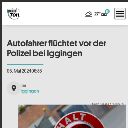
menu
16
directions_car
27°
Autofahrer flüchtet vor der
Polizei bei Iggingen
06. Mai 2024
08:36
place
Iggingen
Tim Reckmann / pixelio.de