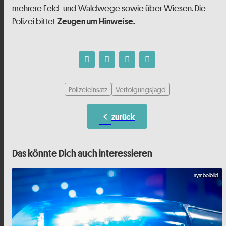
mehrere Feld- und Waldwege sowie über Wiesen. Die
Polizei bittet
Zeugen um Hinweise.
Polizeieinsatz
Verfolgungsjagd
chevron_left
zurück
Das könnte Dich auch interessieren
Symbolbild