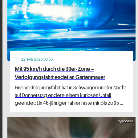
22
. Mai 2026 08:53
notes
Mit 95 km/h durch die 30er-Zone –
Verfolgungsfahrt endet an Gartenmauer
Eine Verfolgungsfahrt hat in Schwaigern in der Nacht
auf Donnerstag endete einem kuriosen Unfall
geendet: Ein 46-jähriger Fahrer raste mit bis zu 95 …
Symbolbild