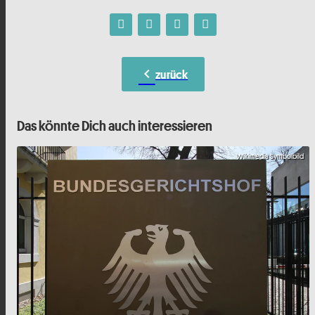
chevron_left
zurück
Das könnte Dich auch interessieren
Wikimedia Symbolbild