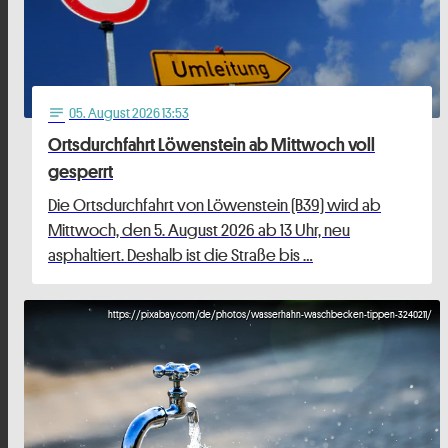
05
. August 2026 13:53
notes
Ortsdurchfahrt Löwenstein ab Mittwoch voll
gesperrt
Die Ortsdurchfahrt von Löwenstein (B39) wird ab
Mittwoch, den 5. August 2026 ab 13 Uhr, neu
asphaltiert. Deshalb ist die Straße bis …
https://pixabay.com/de/photos/wasserhahn-waschbecken-tippen-3240211/