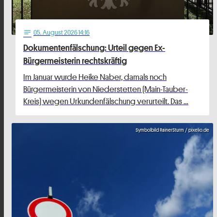
05
. August 2026 14:16
notes
Dokumentenfälschung: Urteil gegen Ex-
Bürgermeisterin rechtskräftig
Im Januar wurde Heike Naber, damals noch
Bürgermeisterin von Niederstetten (Main-Tauber-
Kreis) wegen Urkundenfälschung verurteilt. Das …
Symbolbild RainerSturm / pixelio.de