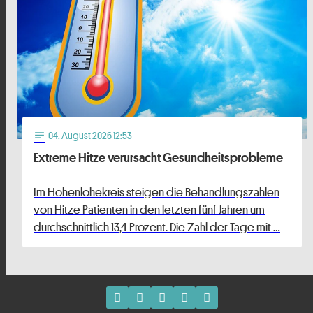
04
. August 2026 12:53
notes
Extreme Hitze verursacht Gesundheitsprobleme
Im Hohenlohekreis steigen die Behandlungszahlen
von Hitze Patienten in den letzten fünf Jahren um
durchschnittlich 13,4 Prozent. Die Zahl der Tage mit …