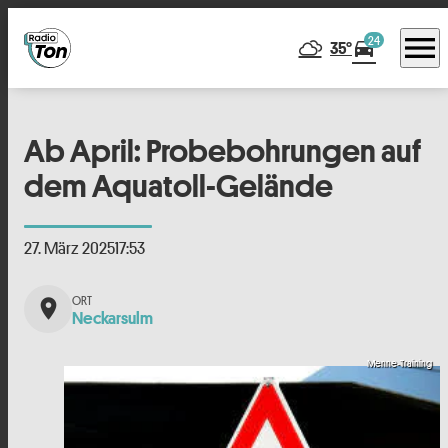
menu
24
directions_car
35°
Ab April: Probebohrungen auf
dem Aquatoll-Gelände
27. März 2025
17:53
place
Neckarsulm
Menne-Training