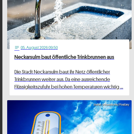
05
. August 2026 09:50
notes
Neckarsulm baut öffentliche Trinkbrunnen aus
Die Stadt Neckarsulm baut ihr Netz öffentlicher
Trinkbrunnen weiter aus. Da eine ausreichende
Flüssigkeitszufuhr bei hohen Temperaturen wichtig …
Stefan Schweihofer/Pixabay