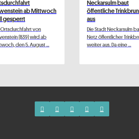
tsdurchfahrt
Neckarsulm baut
wenstein ab Mittwoch
öffentliche Trinkbru
ll gesperrt
aus
 Ortsdurchfahrt von
Die Stadt Neckarsulm bau
enstein (B39) wird ab
Netz öffentlicher Trinkb
twoch, den 5. August …
weiter aus. Da eine …