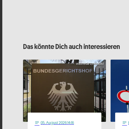
Das könnte Dich auch interessieren
Wikimedia Symbolbild
05
. August 2026 14:16
notes
notes