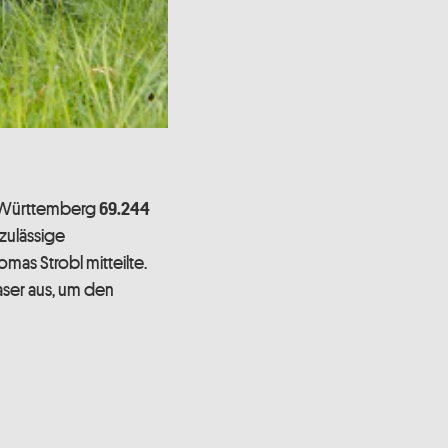
n-Württemberg
69.244
 zulässige
omas Strobl mitteilte.
aser aus, um den