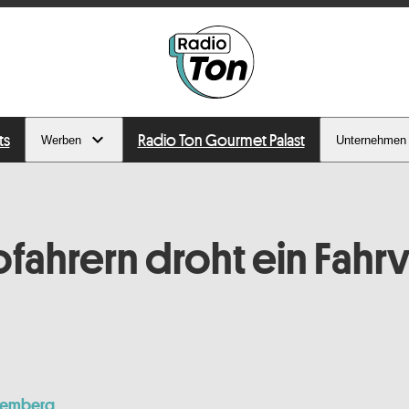
ts
Radio Ton Gourmet Palast
Werben
Unternehmen
ofahrern droht ein Fahr
temberg