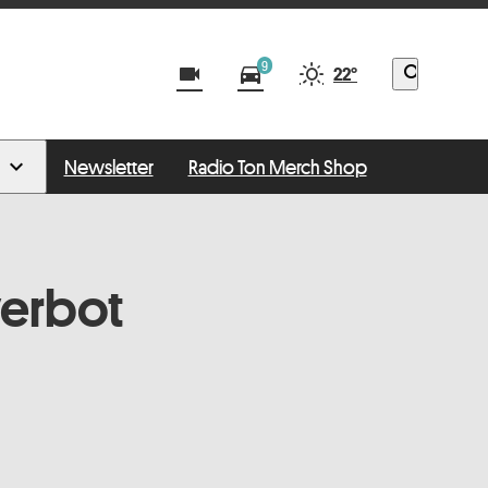
9
videocam
directions_car
search
22°
Newsletter
Radio Ton Merch Shop
verbot