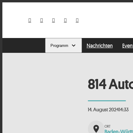
Nachrichten
Even
Programm
814 Aut
14. August 2024
14:33
place
Baden-Würt