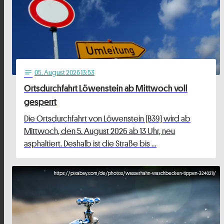
05
. August 2026 13:53
notes
Ortsdurchfahrt Löwenstein ab Mittwoch voll
gesperrt
Die Ortsdurchfahrt von Löwenstein (B39) wird ab
Mittwoch, den 5. August 2026 ab 13 Uhr, neu
asphaltiert. Deshalb ist die Straße bis …
https://pixabay.com/de/photos/wasserhahn-waschbecken-tippen-3240211/