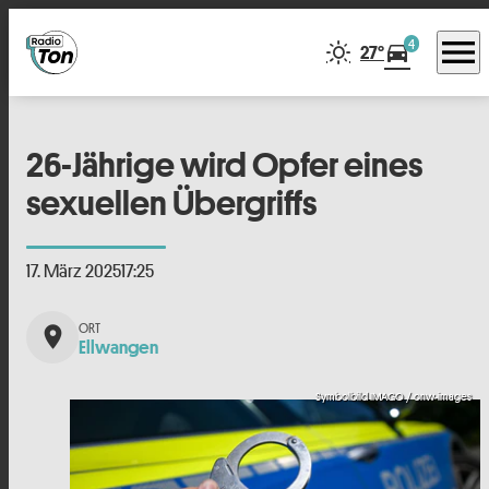
menu
4
directions_car
27°
26-Jährige wird Opfer eines
sexuellen Übergriffs
17. März 2025
17:25
place
Ellwangen
Symbolbild IMAGO / onw-images