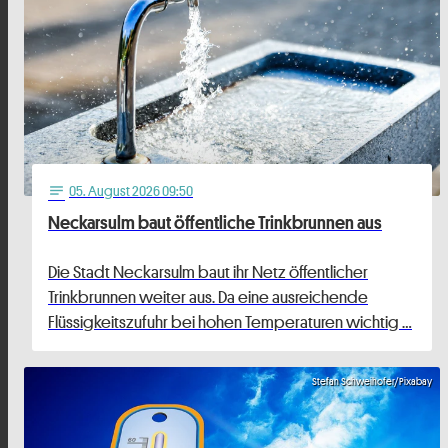
05
. August 2026 09:50
notes
Neckarsulm baut öffentliche Trinkbrunnen aus
Die Stadt Neckarsulm baut ihr Netz öffentlicher
Trinkbrunnen weiter aus. Da eine ausreichende
Flüssigkeitszufuhr bei hohen Temperaturen wichtig …
Stefan Schweihofer/Pixabay