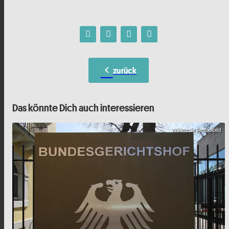
chevron_left
zurück
Das könnte Dich auch interessieren
Wikimedia Symbolbild