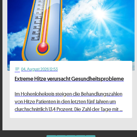
04
. August 2026 12:53
notes
Extreme Hitze verursacht Gesundheitsprobleme
Im Hohenlohekreis steigen die Behandlungszahlen
von Hitze Patienten in den letzten fünf Jahren um
durchschnittlich 13,4 Prozent. Die Zahl der Tage mit …